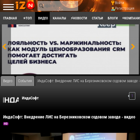
Войти
Регистрация
ГЛАВНАЯ
⭐ТОП
ВИДЕО
КАНАЛЫ
⚡НОВОСТИ
СТАТЬИ
БЛОГИ
◽КОМПАНИ
Видео
События
ИндаСофт: Внедрение ЛИС на Березниковском содовом заводе -
1
ИндаСофт
ИндаСофт: Внедрение ЛИС на Березниковском содовом заводе - видео
HD