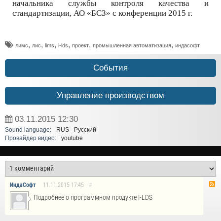
начальника службы контроля качества и
стандартизации, АО «БСЗ» с конференции 2015 г.
,
,
,
,
,
,
лимс
лис
lims
i-lds
проект
промышленная автоматизация
индасофт
События
Управление производством
03.11.2015
12:30
Sound language:
RUS - Русский
Провайдер видео:
youtube
ИндаСофт
11.11.2015
17:45
#
Подробнее о программном продукте I-LDS