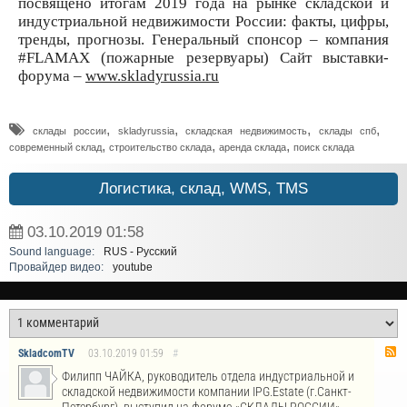
посвящено итогам 2019 года на рынке складской и
индустриальной недвижимости России: факты, цифры,
тренды, прогнозы. Генеральный спонсор – компания
#FLAMAX (пожарные резервуары) Сайт выставки-
форума –
www.skladyrussia.ru
,
,
,
,
склады россии
skladyrussia
складская недвижимость
склады спб
,
,
,
современный склад
строительство склада
аренда склада
поиск склада
Логистика, склад, WMS, TMS
03.10.2019
01:58
Sound language:
RUS - Русский
Провайдер видео:
youtube
SkladcomTV
03.10.2019
01:59
#
Филипп ЧАЙКА, руководитель отдела индустриальной и
складской недвижимости компании IPG.Estate (г.Санкт-