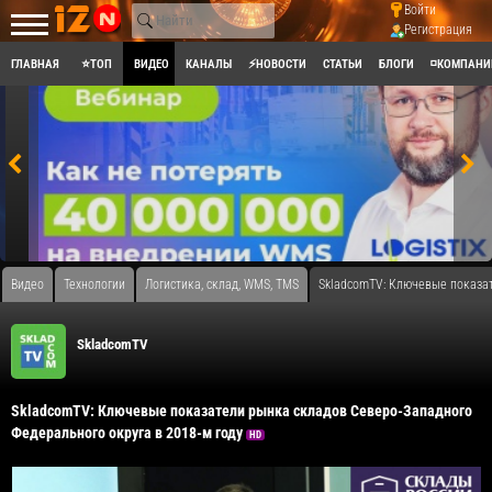
Войти
Регистрация
ГЛАВНАЯ
⭐ТОП
ВИДЕО
КАНАЛЫ
⚡НОВОСТИ
СТАТЬИ
БЛОГИ
◽КОМПАНИ
Видео
Технологии
Логистика, склад, WMS, TMS
SkladcomTV: Ключевые показат
SkladcomTV
SkladcomTV: Ключевые показатели рынка складов Северо-Западного
Федерального округа в 2018-м году
HD