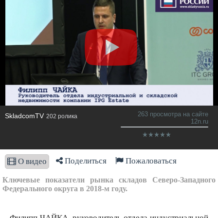
263 просмотра на сайте
SkladcomTV
202 ролика
12n.ru
Поделиться
Пожаловаться
О видео
Ключевые показатели рынка складов Северо-Западного
Федерального округа в 2018-м году.
Филипп ЧАЙКА, руководитель отдела индустриальной