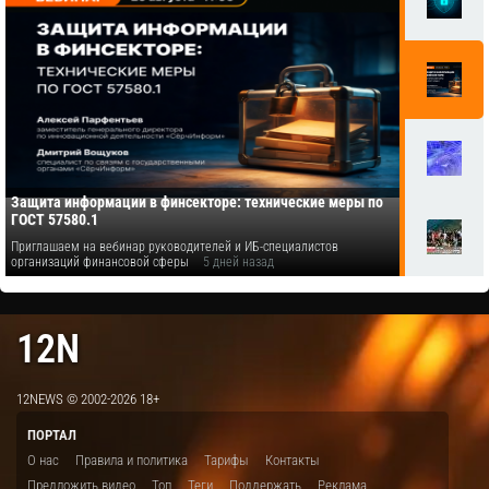
Защита информации в финсекторе: технические меры по
ГОСТ 57580.1
Приглашаем на вебинар руководителей и ИБ-специалистов
организаций финансовой сферы
5 дней назад
12N
12NEWS © 2002-2026 18+
ПОРТАЛ
О нас
Правила и политика
Тарифы
Контакты
Предложить видео
Топ
Теги
Поддержать
Реклама