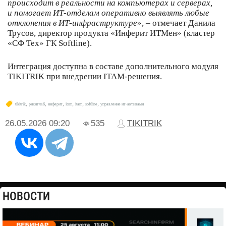
происходит в реальности на компьютерах и серверах,
и помогает ИТ-отделам оперативно выявлять любые
отклонения в ИТ-инфраструктуре
», – отмечает Данила
Трусов, директор продукта «Инферит ИТМен» (кластер
«СФ Тех» ГК Softline).
Интеграция доступна в составе дополнительного модуля
TIKITRIK при внедрении ITAM-решения.
,
,
,
,
,
,
tikitrik
рикитлаб
инферит
itsm
itam
softline
управление ит-активами
26.05.2026
09:20
535
TIKITRIK
НОВОСТИ