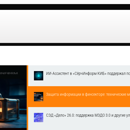
ИИ-Ассистент в «СёрчИнформ КИБ» поддержал п
Защита информации в финсекторе: технические м
СЭД «Дело» 26.0: поддержка МЭДО 3.0 и другие у