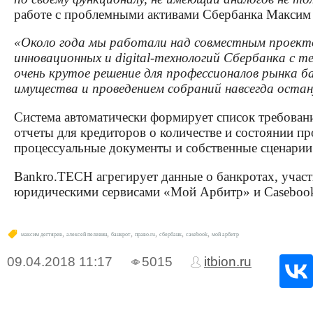
работе с проблемными активами Сбербанка Максим 
«Около года мы работали над совместным проект
инновационных и digital-технологий Сбербанка с т
очень крутое решение для профессионалов рынка б
имущества и проведением собраний навсегда оста
Система автоматически формирует список требовани
отчеты для кредиторов о количестве и состоянии п
процессуальные документы и собственные сценарии
Bankro.TECH агрегирует данные о банкротах, участ
юридическими сервисами «Мой Арбитр» и Casebook. 
,
,
,
,
,
,
максим дегтярев
алексей пелевин
банкрот
право.ru
​сбербанк
casebook
мой арбитр
09.04.2018
11:17
5015
itbion.ru