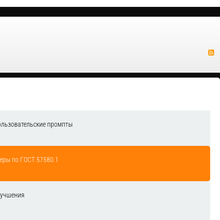
ользовательские промпты
еры по ГОСТ 57580.1
лучшения