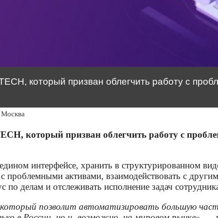
.TECH, который призван облегчить работу с проб
Москва
TECH, который призван облегчить работу с пробл
 едином интерфейсе, хранить в структурированном ви
 с проблемными активами, взаимодействовать с другим
с по делам и отслеживать исполнение задач сотрудник
 который позволит автоматизировать большую част
лько в России, но и, возможно, на мировом рынке», —
г