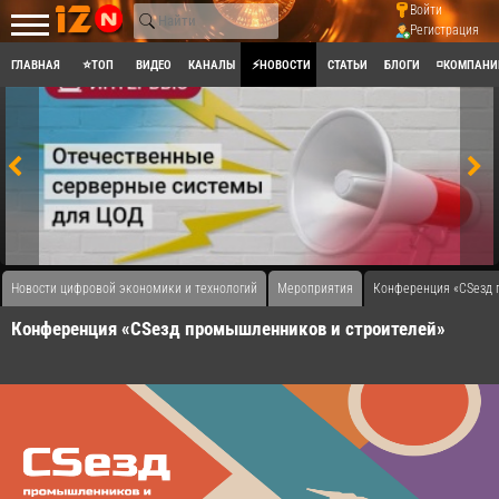
Войти
Регистрация
ГЛАВНАЯ
⭐ТОП
ВИДЕО
КАНАЛЫ
⚡НОВОСТИ
СТАТЬИ
БЛОГИ
◽КОМПАНИ
Новости цифровой экономики и технологий
Мероприятия
Конференция «CSeзд 
Конференция «CSeзд промышленников и строителей»