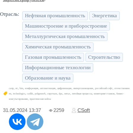
Отрасль:
Нефтяная промышленность
Энергетика
Машиностроение и приборостроение
Металлургическая промышленность
Химическая промышленность
Газовая промышленность
Строительство
Информационные технологии
Образование и наука
,
,
,
,
,
,
,
,
сапр
ит
bim
конференция
автоматизация
цифровизация
импортозамещение
российский софт
отечественное
,
,
,
,
,
,
,
,
,
по
technologics
cadlib
poligonsoft
спруткам
dpa
литье
литейные процессы
мониторинг станков
бизнес-
,
консультирование
практические кейсы
31.05.2024
13:37
2259
CSoft