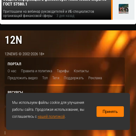
ГОСТ 57580.1
Приглашаем на вебинар руководителей и ИБ-специалистов
организаций финансовой сферы
3 дня назад
12N
12NEWS © 2002-2026 18+
ПОРТАЛ
О нас
Правила и политика
Тарифы
Контакты
Предложить видео
Топ
Теги
Поддержать
Реклама
РЕСУРСЫ
ITBION.RU
12N.RU
EDU.12N
SMART.12N
12NEWS.RU
Мы используем файлы cookie для улучшения
работы сайта. Продолжая использование, вы
Принять
СОЦСЕТИ
соглашаетесь с
нашей политикой
.
VKontakte
|