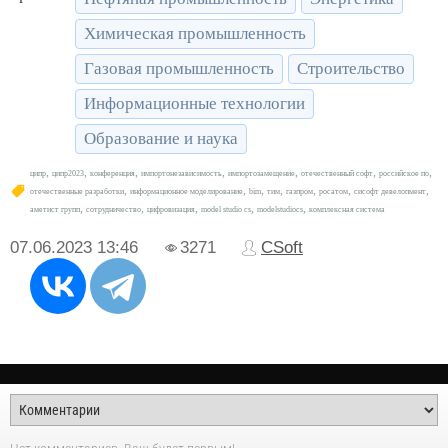
Химическая промышленность
Газовая промышленность
Строительство
Информационные технологии
Образование и наука
,
,
,
,
,
,
,
ципр
ципр2023
конференция
импортонезависимость
импортозамещение
отечественный софт
российское по
,
,
,
,
,
,
,
отечественные разработки
информационное моделирование
bim
тим
газпром
росатом
сисофт девелопмент
,
,
,
,
,
аметист групп
сотрудничество
цифровизация
model studio cs
modelstudiocs
комплексная система
07.06.2023
13:46
3271
CSoft