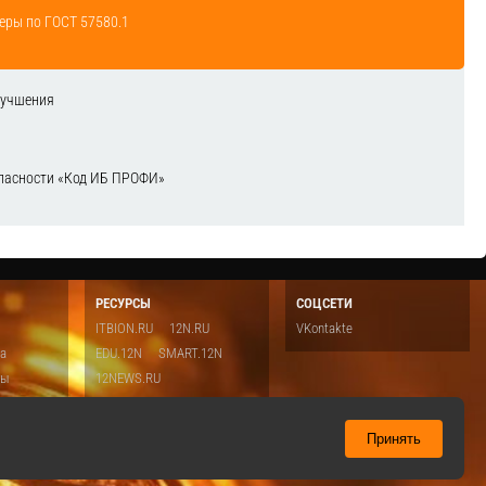
еры по ГОСТ 57580.1
лучшения
зопасности «Код ИБ ПРОФИ»
РЕСУРСЫ
СОЦСЕТИ
ITBION.RU
12N.RU
VKontakte
ка
EDU.12N
SMART.12N
ты
12NEWS.RU
о
Топ
ть
Принять