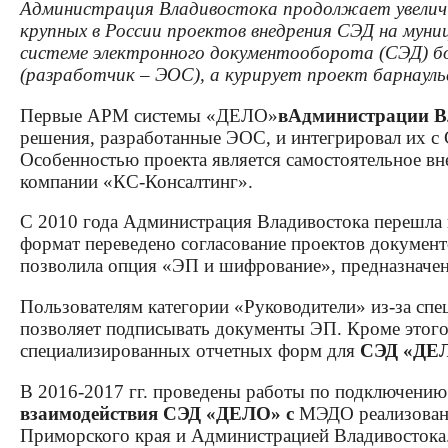
Администрация Владивостока продолжает увеличив
крупных в России проектов внедрения СЭД на муни
системе электронного документооборота (СЭД) б
(разработчик – ЭОС), а курирует проект барнаул
Первые АРМ системы «ДЕЛО»
в
Администрации Вл
решения, разработанные ЭОС, и интегрировал их с
Особенностью проекта является самостоятельное вн
компании «КС-Консалтинг».
С 2010 года Администрация Владивостока перешла
формат переведено согласование проектов документо
позволила опция «ЭП и шифрование», предназначен
Пользователям категории «Руководители» из-за спе
позволяет подписывать документы ЭП. Кроме этого
специализированных отчетных форм для
СЭД «ДЕ
В 2016-2017 гг. проведены работы по подключени
взаимодействия СЭД «ДЕЛО» с
МЭДО реализован
Приморского края и Администрацией Владивостока