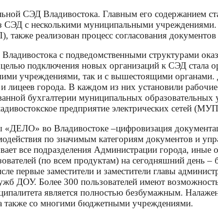
альной СЭД Владивостока. Главным его содержанием с
ез СЭД с несколькими муниципальными учреждениями.
П), также реализован процесс согласования документов
Владивостока с подведомственными структурами оказ
 целью подключения новых организаций к СЭД стала о
ими учреждениями, так и c вышестоящими органами. 
и лицеев города. В каждом из них установили рабоч
ванной бухгалтерии муниципальных образовательных у
адивостокское предприятие электрических сетей (М
ы «ДЕЛО» во Владивостоке –цифровизация документаци
модействия по значимым категориям документов и упр
вает все подразделения Администрации города, иные
зователей (по всем продуктам) на сегодняшний день 
исле первые заместители и заместители главы админис
лужб ДОУ. Более 300 пользователей имеют возможност
ипалитета является полностью безбумажным. Налажен
а также со многими бюджетными учреждениями.