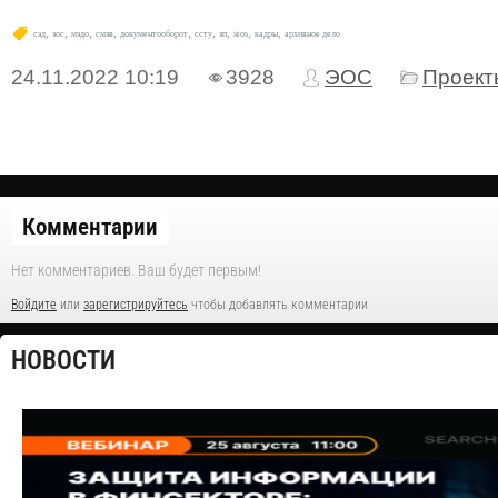
,
,
,
,
,
,
,
,
,
сэд
эос
мэдо
смэв
документооборот
ссту
эп
ieos
кадры
архивное дело
24.11.2022
10:19
3928
ЭОС
Проект
Комментарии
Нет комментариев. Ваш будет первым!
Войдите
или
зарегистрируйтесь
чтобы добавлять комментарии
НОВОСТИ