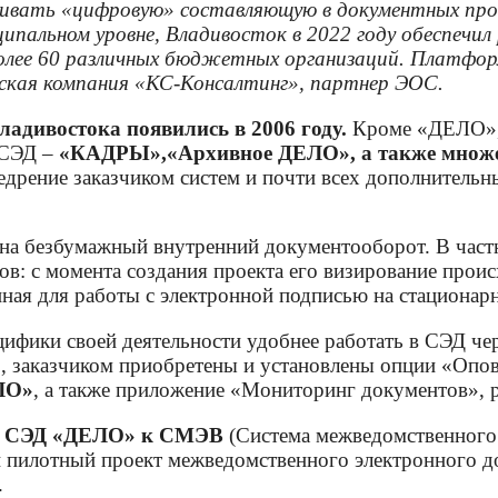
ать «цифровую» составляющую в документных процес
ципальном уровне, Владивосток в 2022 году обеспеч
олее 60 различных бюджетных организаций. Платфо
ьская компания «КС-Консалтинг», партнер ЭОС.
адивостока появились в 2006 году.
Кроме «ДЕЛО», 
 СЭД –
«КАДРЫ»,
«Архивное ДЕЛО», а также множе
едрение заказчиком систем и почти всех дополнитель
 на безбумажный внутренний документооборот. В ча
в: с момента создания проекта его визирование проис
ная для работы с электронной подписью на стационар
цифики своей деятельности удобнее работать в СЭД че
, заказчиком приобретены и установлены опции «Опо
ЛО»
, а также приложение «Мониторинг документов», 
ю
СЭД «ДЕЛО» к СМЭВ
(Система межведомственного 
 пилотный проект межведомственного электронного 
.