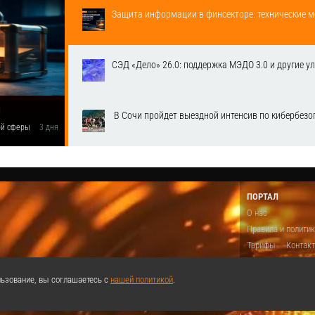
Защита информации в финсекторе: технические м
СЭД «Дело» 26.0: поддержка МЭДО 3.0 и другие у
1
​ В Сочи пройдет выездной интенсив по кибербе
вой сферы
3 дня
ПОРТАЛ
О нас
Правила и полити
Тарифы
Контак
Предложить виде
Теги
Поддержа
ьзование, вы соглашаетесь с
нашей политикой
.
Реклама