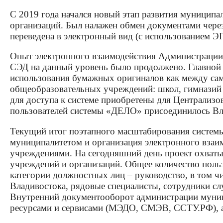
С 2019 года начался новый этап развития муницип
организаций. Был налажен обмен документами чер
переведена в электронный вид (с использованием Э
Опыт электронного взаимодействия Администрации 
СЭД на данный уровень было продолжено. Главной
использования бумажных оригиналов как между сам
общеобразовательных учреждений: школ, гимназий 
для доступа к системе приобретены для Централизо
пользователей системы «ДЕЛО» присоединилось Вл
Текущий итог поэтапного масштабирования систем
муниципалитетом и организация электронного взаи
учреждениями. На сегодняшний день проект охваты
учреждений и организаций. Общее количество поль
категории должностных лиц – руководство, в том ч
Владивостока, рядовые специалисты, сотрудники с
Внутренний документооборот администрации муниц
ресурсами и сервисами (МЭДО, СМЭВ, ССТУ.РФ), 