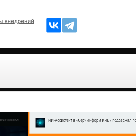
ы внедрений
ИИ-Ассистент в «СёрчИнформ КИБ» поддержал п