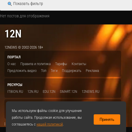
Показать фильтр
Нет постов для отображения
12N
12NEWS © 2002-2026 18+
ПОРТАЛ
О нас
Правила и политика
Тарифы
Контакты
Предложить видео
Топ
Теги
Поддержать
Реклама
РЕСУРСЫ
ITBION.RU
12N.RU
EDU.12N
SMART.12N
12NEWS.RU
СОЦСЕТИ
Мы используем файлы cookie для улучшения
VKontakte
работы сайта. Продолжая использование, вы
Принять
|
соглашаетесь с
нашей политикой
.