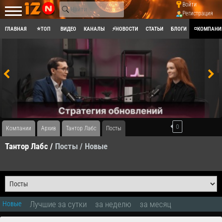
Войти
Регистрация
ГЛАВНАЯ
⭐ТОП
ВИДЕО
КАНАЛЫ
⚡НОВОСТИ
СТАТЬИ
БЛОГИ
◽КОМПАНИ
0
Компании
Архив
Тантор Лабс
Посты
Тантор Лабс /
Посты
/ Новые
Лучшие за сутки
за неделю
за месяц
Новые