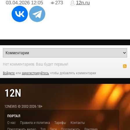
03.04.2026
12:05
273
12n.ru
Нет комментариев. Ваш будет первым!
Войдите
или
зарегистрируйтесь
чтобы добавлять комментарии
12N
12NEWS © 2002-2026 18+
ПОРТАЛ
О нас
Правила и политика
Тарифы
Контакты
Предложить видео
Топ
Теги
Поддержать
Реклама