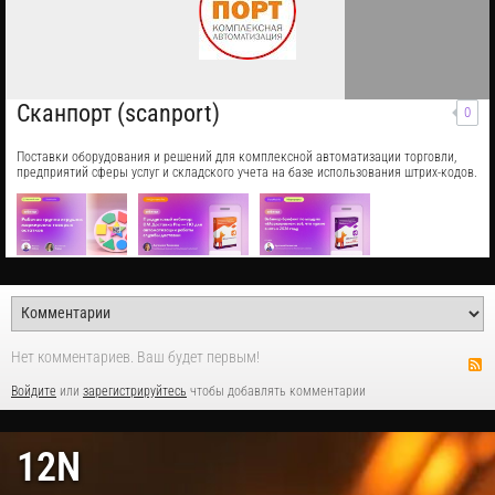
Сканпорт (scanport)
0
Поставки оборудования и решений для комплексной автоматизации торговли,
предприятий сферы услуг и складского учета на базе использования штрих-кодов.
Нет комментариев. Ваш будет первым!
Войдите
или
зарегистрируйтесь
чтобы добавлять комментарии
12N