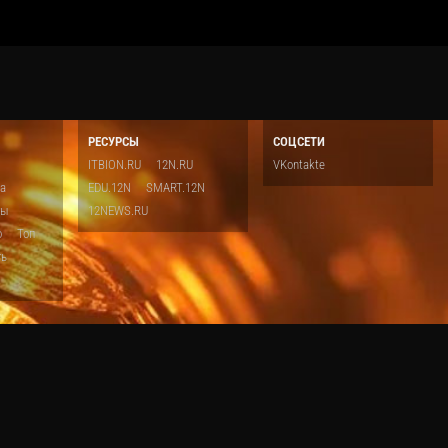
РЕСУРСЫ
СОЦСЕТИ
ITBION.RU
12N.RU
VKontakte
ка
EDU.12N
SMART.12N
ты
12NEWS.RU
о
Топ
ть