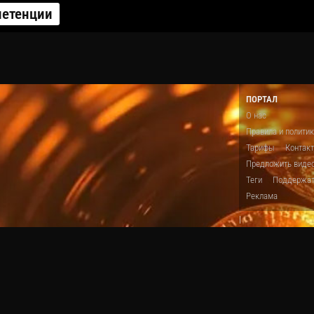
етенции
ПОРТАЛ
О нас
Правила и полити
Тарифы
Контак
Предложить виде
Теги
Поддержа
Реклама
|