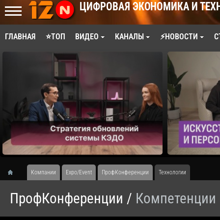
ЦИФРОВАЯ ЭКОНОМИКА И ТЕХ
ГЛАВНАЯ
⭐ТОП
ВИДЕО
КАНАЛЫ
⚡НОВОСТИ
С
Компании
Expo/Event
ПрофКонференции
Технологии
ПрофКонференции /
Компетенции