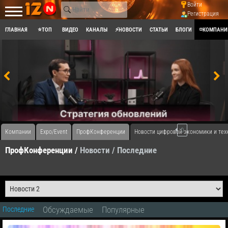
Войти
Регистрация
ГЛАВНАЯ
⭐ТОП
ВИДЕО
КАНАЛЫ
⚡НОВОСТИ
СТАТЬИ
БЛОГИ
◽КОМПАНИ
0
Компании
Expo/Event
ПрофКонференции
Новости цифровой экономики и тех
ПрофКонференции /
Новости
/ Последние
Обсуждаемые
Популярные
Последние