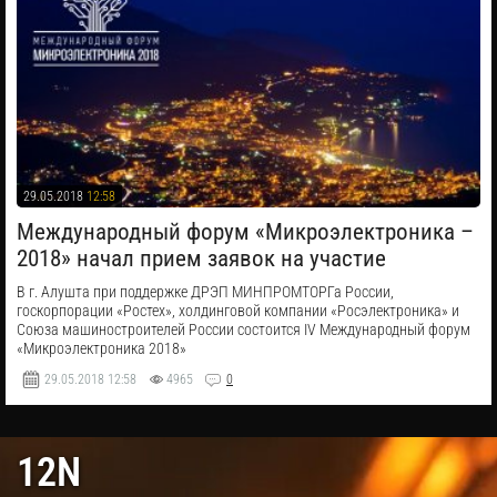
29.05.2018
12:58
Международный форум «Микроэлектроника –
2018» начал прием заявок на участие
В г. Алушта при поддержке ДРЭП МИНПРОМТОРГа России,
госкорпорации «Ростех», холдинговой компании «Росэлектроника» и
Союза машиностроителей России состоится IV Международный форум
«Микроэлектроника 2018»
29.05.2018
12:58
4965
0
12N