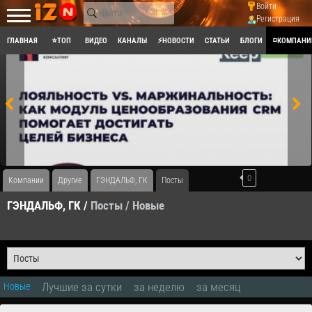
Войти
Регистрация
ГЛАВНАЯ
⭐ТОП
ВИДЕО
КАНАЛЫ
⚡НОВОСТИ
СТАТЬИ
БЛОГИ
◽КОМПАНИ
0
Компании
Другие
ГЭНДАЛЬФ, ГК
Посты
ГЭНДАЛЬФ, ГК /
Посты
/ Новые
Лучшие за сутки
за неделю
за месяц
Новые