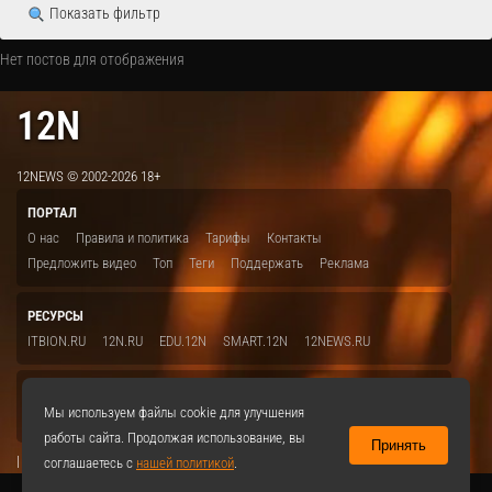
Показать фильтр
Нет постов для отображения
12N
12NEWS © 2002-2026 18+
ПОРТАЛ
О нас
Правила и политика
Тарифы
Контакты
Предложить видео
Топ
Теги
Поддержать
Реклама
РЕСУРСЫ
ITBION.RU
12N.RU
EDU.12N
SMART.12N
12NEWS.RU
СОЦСЕТИ
Мы используем файлы cookie для улучшения
VKontakte
работы сайта. Продолжая использование, вы
Принять
|
соглашаетесь с
нашей политикой
.