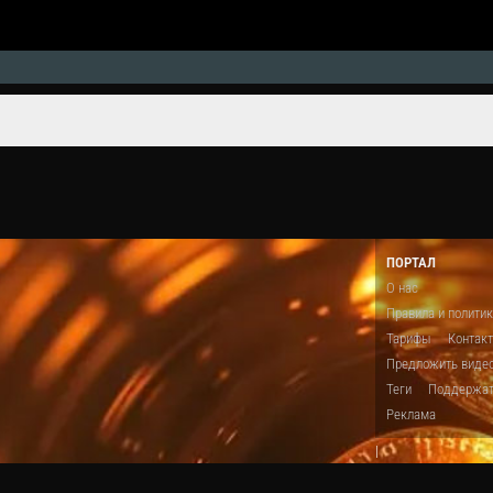
ПОРТАЛ
О нас
Правила и полити
Тарифы
Контак
Предложить виде
Теги
Поддержа
Реклама
|