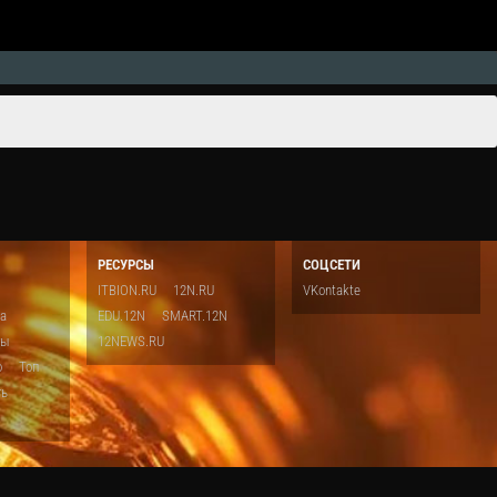
РЕСУРСЫ
СОЦСЕТИ
ITBION.RU
12N.RU
VKontakte
ка
EDU.12N
SMART.12N
ты
12NEWS.RU
о
Топ
ть