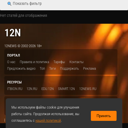
Показать фильтр
Нет статей для отображения
12N
12NEWS © 2002-2026 18+
ПОРТАЛ
О нас
Правила и политика
Тарифы
Контакты
Предложить видео
Топ
Теги
Поддержать
Реклама
РЕСУРСЫ
ITBION.RU
12N.RU
EDU.12N
SMART.12N
12NEWS.RU
СОЦСЕТИ
Мы используем файлы cookie для улучшения
VKontakte
работы сайта. Продолжая использование, вы
Принять
|
соглашаетесь с
нашей политикой
.