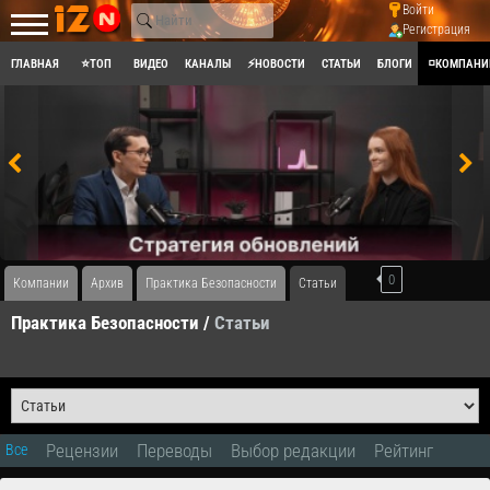
Войти
Регистрация
ГЛАВНАЯ
⭐ТОП
ВИДЕО
КАНАЛЫ
⚡НОВОСТИ
СТАТЬИ
БЛОГИ
◽КОМПАНИ
0
Компании
Архив
Практика Безопасности
Статьи
Практика Безопасности /
Статьи
Рецензии
Переводы
Выбор редакции
Рейтинг
Все