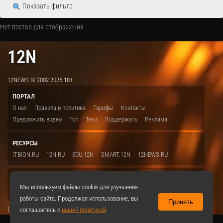
Показать фильтр
Нет постов для отображения
12N
12NEWS © 2002-2026 18+
ПОРТАЛ
О нас
Правила и политика
Тарифы
Контакты
Предложить видео
Топ
Теги
Поддержать
Реклама
РЕСУРСЫ
ITBION.RU
12N.RU
EDU.12N
SMART.12N
12NEWS.RU
СОЦСЕТИ
Мы используем файлы cookie для улучшения
VKontakte
работы сайта. Продолжая использование, вы
Принять
|
соглашаетесь с
нашей политикой
.