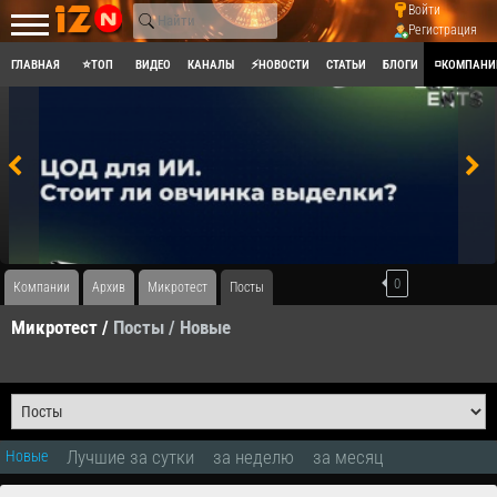
Войти
Регистрация
ГЛАВНАЯ
⭐ТОП
ВИДЕО
КАНАЛЫ
⚡НОВОСТИ
СТАТЬИ
БЛОГИ
◽КОМПАНИ
0
Компании
Архив
Микротест
Посты
Микротест /
Посты
/ Новые
Лучшие за сутки
за неделю
за месяц
Новые