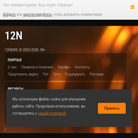
Нет комментариев. Ваш будет первым!
Войдите
или
зарегистрируйтесь
чтобы добавлять комментарии
12N
12NEWS © 2002-2026 18+
ПОРТАЛ
О нас
Правила и политика
Тарифы
Контакты
Предложить видео
Топ
Теги
Поддержать
Реклама
РЕСУРСЫ
ITBION.RU
12N.RU
EDU.12N
SMART.12N
12NEWS.RU
Мы используем файлы cookie для улучшения
работы сайта. Продолжая использование, вы
Принять
СОЦСЕТИ
соглашаетесь с
нашей политикой
.
VKontakte
|