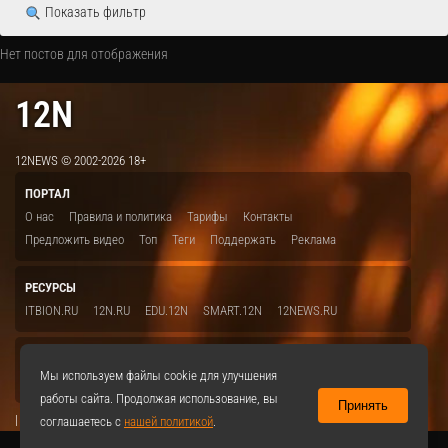
Показать фильтр
Нет постов для отображения
12N
12NEWS © 2002-2026 18+
ПОРТАЛ
О нас
Правила и политика
Тарифы
Контакты
Предложить видео
Топ
Теги
Поддержать
Реклама
РЕСУРСЫ
ITBION.RU
12N.RU
EDU.12N
SMART.12N
12NEWS.RU
СОЦСЕТИ
Мы используем файлы cookie для улучшения
VKontakte
работы сайта. Продолжая использование, вы
Принять
|
соглашаетесь с
нашей политикой
.