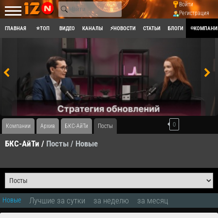
Войти
Регистрация
ГЛАВНАЯ
⭐ТОП
ВИДЕО
КАНАЛЫ
⚡НОВОСТИ
СТАТЬИ
БЛОГИ
◽КОМПАНИ
0
Компании
Архив
БКС-АйТи
Посты
БКС-АйТи /
Посты
/ Новые
Лучшие за сутки
за неделю
за месяц
Новые