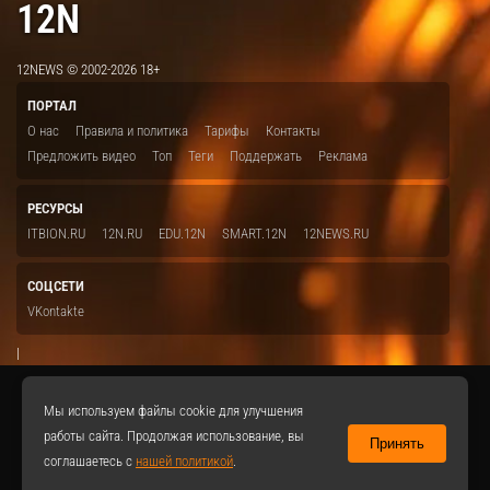
12N
12NEWS © 2002-2026 18+
ПОРТАЛ
О нас
Правила и политика
Тарифы
Контакты
Предложить видео
Топ
Теги
Поддержать
Реклама
РЕСУРСЫ
ITBION.RU
12N.RU
EDU.12N
SMART.12N
12NEWS.RU
СОЦСЕТИ
VKontakte
|
Мы используем файлы cookie для улучшения
работы сайта. Продолжая использование, вы
Принять
соглашаетесь с
нашей политикой
.