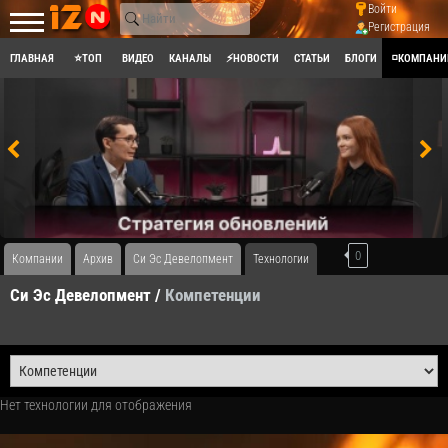
Войти
Регистрация
ГЛАВНАЯ
⭐ТОП
ВИДЕО
КАНАЛЫ
⚡НОВОСТИ
СТАТЬИ
БЛОГИ
◽КОМПАНИ
0
Компании
Архив
Си Эс Девелопмент
Технологии
Си Эс Девелопмент /
Компетенции
Нет технологии для отображения