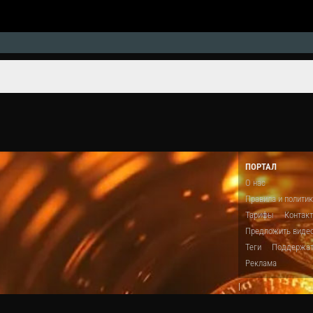
ПОРТАЛ
О нас
Правила и полити
Тарифы
Контак
Предложить виде
Теги
Поддержа
Реклама
|