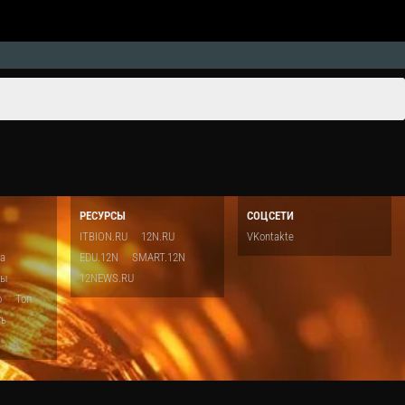
РЕСУРСЫ
СОЦСЕТИ
ITBION.RU
12N.RU
VKontakte
ка
EDU.12N
SMART.12N
ты
12NEWS.RU
о
Топ
ть