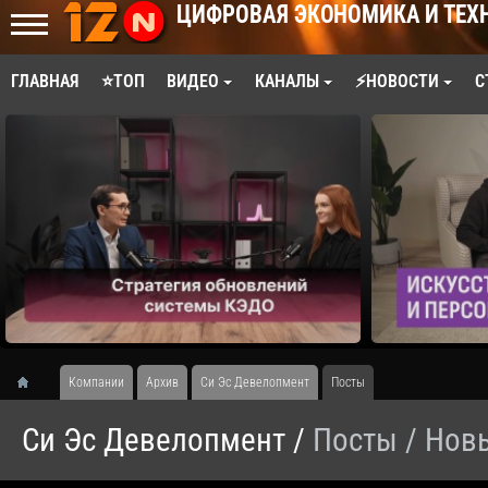
ЦИФРОВАЯ ЭКОНОМИКА И ТЕХ
ГЛАВНАЯ
⭐ТОП
ВИДЕО
КАНАЛЫ
⚡НОВОСТИ
С
Компании
Архив
Си Эс Девелопмент
Посты
Си Эс Девелопмент /
Посты
/ Нов