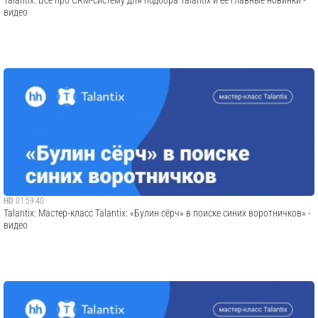
Talantix: Всё про CRM-систему для подбора Talantix и её главные новинки -
видео
HD
01:59:40
Talantix: Мастер-класс Talantix: «Булин сёрч» в поиске синих воротничков» -
видео