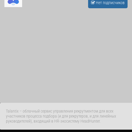
Нет подписчиков
Talantix – облачный сервис управления рекрутментом для всех
участников процесса подбора (и для рекрутеров, и для линейных
руководителей), входящий в HR-экосистему HeadHunter.