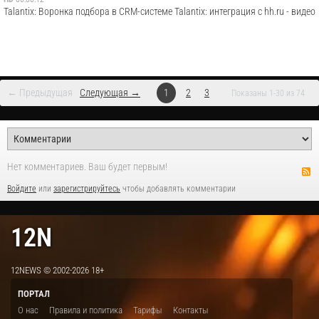
Talantix: Воронка подбора в CRM-системе Talantix: интеграция с hh.ru - видео
← Предыдущая
Следующая →
1
2
3
Показаны 1-30 из 74
Нет комментариев. Ваш будет первым!
Войдите
или
зарегистрируйтесь
чтобы добавлять комментарии
12N
12NEWS © 2002-2026 18+
ПОРТАЛ
О нас
Правила и политика
Тарифы
Контакты