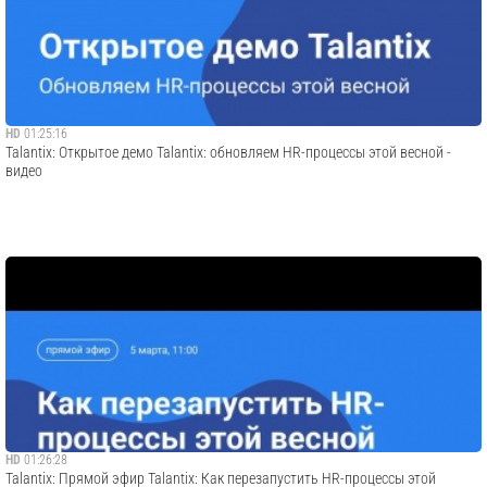
HD
01:25:16
Talantix: Открытое демо Talantix: обновляем HR-процессы этой весной -
видео
HD
01:26:28
Talantix: Прямой эфир Talantix: Как перезапустить HR-процессы этой