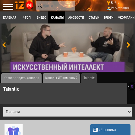
Войти
Регистрация
ГЛАВНАЯ
⭐ТОП
ВИДЕО
КАНАЛЫ
⚡НОВОСТИ
СТАТЬИ
БЛОГИ
◽КОМПАНИ
Каталог видео каналов
Каналы ИТ-компаний
​Talantix
0
​Talantix
74 ролика