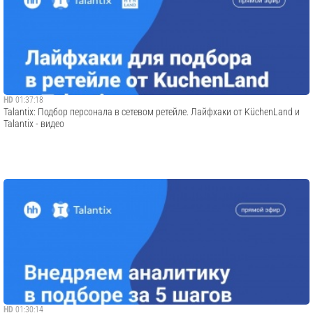
HD
01:37:18
Talantix: Подбор персонала в сетевом ретейле. Лайфхаки от KüchenLand и
Talantix - видео
HD
01:30:14