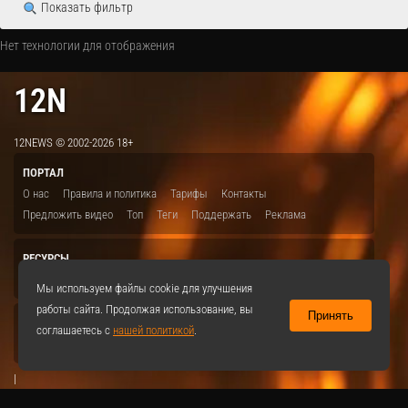
Показать фильтр
Нет технологии для отображения
12N
12NEWS © 2002-2026 18+
ПОРТАЛ
О нас
Правила и политика
Тарифы
Контакты
Предложить видео
Топ
Теги
Поддержать
Реклама
РЕСУРСЫ
ITBION.RU
12N.RU
EDU.12N
SMART.12N
12NEWS.RU
Мы используем файлы cookie для улучшения
работы сайта. Продолжая использование, вы
Принять
СОЦСЕТИ
соглашаетесь с
нашей политикой
.
VKontakte
|