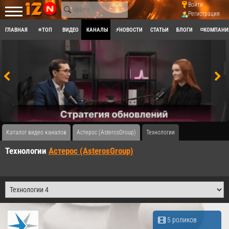
Войти
Регистрация
ГЛАВНАЯ
⭐ТОП
ВИДЕО
КАНАЛЫ
⚡НОВОСТИ
СТАТЬИ
БЛОГИ
◽КОМПАНИ
Каталог видео каналов
Астерос (AsterosGroup)
Технологии
Технологии
Астерос (AsterosGroup)
5 роликов