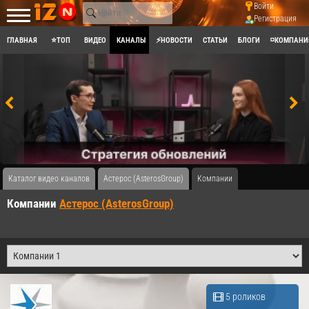
Войти
Регистрация
ГЛАВНАЯ
⭐ТОП
ВИДЕО
КАНАЛЫ
⚡НОВОСТИ
СТАТЬИ
БЛОГИ
◽КОМПАНИ
Каталог видео каналов
Астерос (AsterosGroup)
Компании
Компании
Астерос (AsterosGroup)
5 роликов