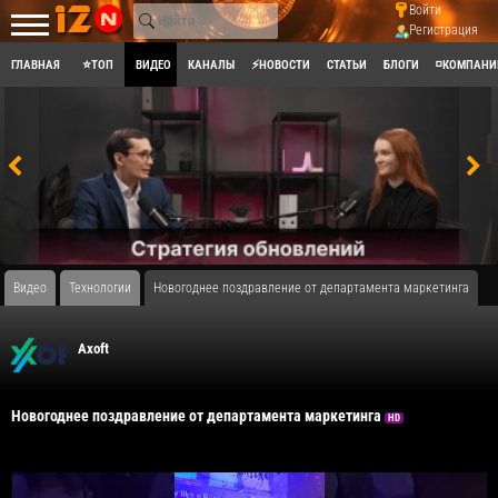
Войти
Регистрация
ГЛАВНАЯ
⭐ТОП
ВИДЕО
КАНАЛЫ
⚡НОВОСТИ
СТАТЬИ
БЛОГИ
◽КОМПАНИ
Видео
Технологии
Новогоднее поздравление от департамента маркетинга
Axoft
Новогоднее поздравление от департамента маркетинга
HD