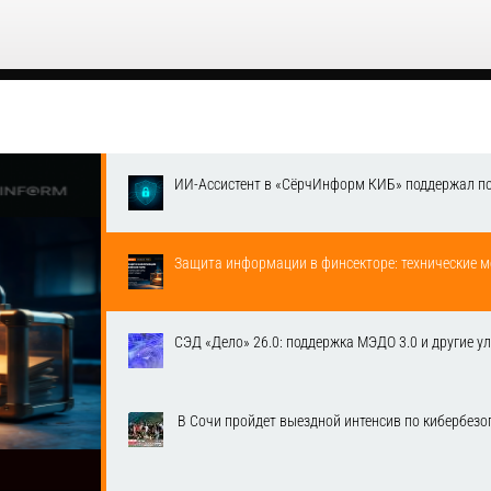
ИИ-Ассистент в «СёрчИнформ КИБ» поддержал п
Защита информации в финсекторе: технические м
СЭД «Дело» 26.0: поддержка МЭДО 3.0 и другие у
​ В Сочи пройдет выездной интенсив по кибербе