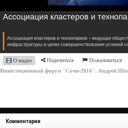
Ассоциация кластеров и технопа
Ассоциация кластеров и технопарков – ведущая общес
инфраструктуры в целях совершенствования условий с
Поделиться
Пожаловаться
О видео
Инвестиционный форум "Сочи-2016". Андрей Шп
Комментарии