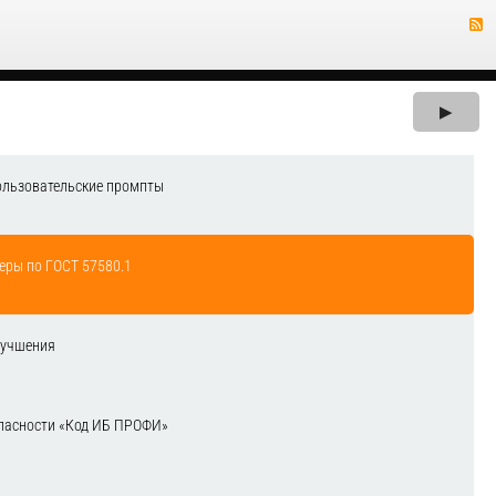
▶
ользовательские промпты
еры по ГОСТ 57580.1
лучшения
зопасности «Код ИБ ПРОФИ»