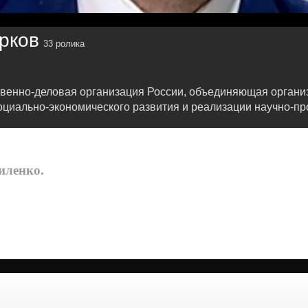
рков
33 ролика
твенно-деловая организация России, объединяющая орган
оциально-экономического развития и реализации научно-п
иленко.