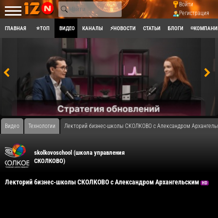
Войти
Регистрация
ГЛАВНАЯ
⭐ТОП
ВИДЕО
КАНАЛЫ
⚡НОВОСТИ
СТАТЬИ
БЛОГИ
◽КОМПАНИ
Видео
Технологии
Лекторий бизнес-школы СКОЛКОВО с Александром Архангель
skolkovoschool (школа управления
СКОЛКОВО)
Лекторий бизнес-школы СКОЛКОВО с Александром Архангельским
HD