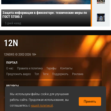
Защита информации в финсекторе: технические меры по
ГОСТ 57580.1
5 дней назад
12N
12NEWS © 2002-2026 18+
ПОРТАЛ
О нас
Правила и политика
Тарифы
Контакты
Предложить видео
Топ
Теги
Поддержать
Реклама
РЕСУРСЫ
ITBION.RU
12N.RU
EDU.12N
SMART.12N
12NEWS.RU
Мы используем файлы cookie для улучшения
работы сайта. Продолжая использование, вы
Принять
СОЦСЕТИ
соглашаетесь с
нашей политикой
.
VKontakte