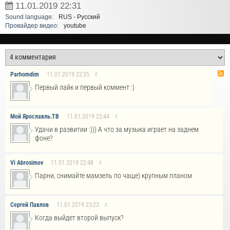
11.01.2019
22:31
Sound language:
RUS - Русский
Провайдер видео:
youtube
Parhomdim
11.01.2019
22:35
#
Первый лайк и первый коммент :)
Мой Ярославль.ТВ
11.01.2019
22:44
#
Удачи в развитии :))) А что за музыка играет на заднем
фоне?
Vi Abrosimov
11.01.2019
22:48
#
Парни, снимайте мамзель по чаще) крупным планом
Сергей Павлов
11.01.2019
23:23
#
Когда выйдет второй выпуск?