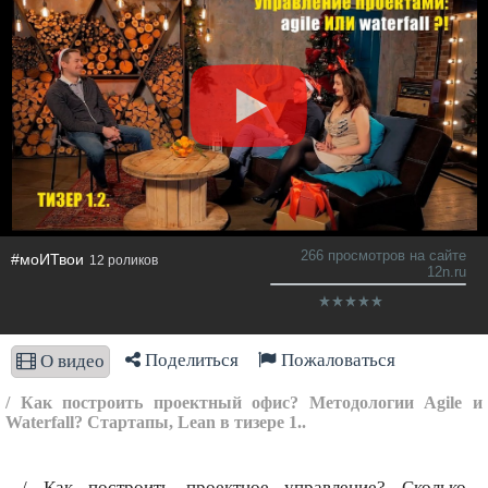
266 просмотров на сайте
#моИТвои
12 роликов
12n.ru
Поделиться
Пожаловаться
О видео
/ Как построить проектный офис? Методологии Agile и
Waterfall? Стартапы, Lean в тизере 1..
/ Как построить проектное управление? Сколько