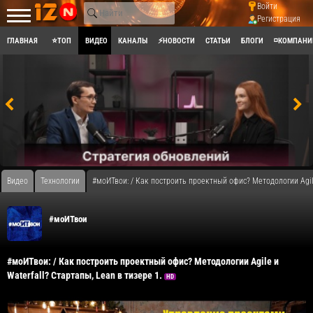
Войти
Регистрация
ГЛАВНАЯ
⭐ТОП
ВИДЕО
КАНАЛЫ
⚡НОВОСТИ
СТАТЬИ
БЛОГИ
◽КОМПАНИ
Видео
Технологии
#моИТвои: / Как построить проектный офис? Методологии Agile
#моИТвои
#моИТвои: / Как построить проектный офис? Методологии Agile и
Waterfall? Стартапы, Lean в тизере 1.
HD