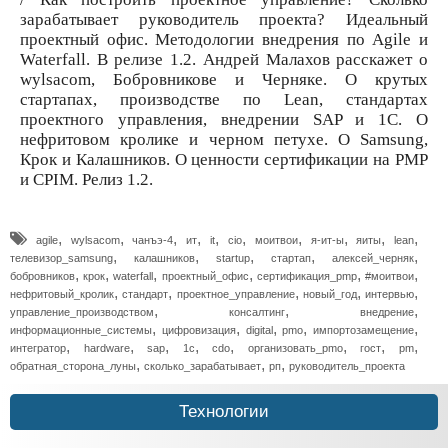
зарабатывает руководитель проекта? Идеальный
проектный офис. Методологии внедрения по Agile и
Waterfall. В релизе 1.2. Андрей Малахов расскажет о
wylsacom, Бобровникове и Черняке. О крутых
стартапах, производстве по Lean, стандартах
проектного управления, внедрении SAP и 1С. О
нефритовом кролике и черном петухе. О Samsung,
Крок и Калашников. О ценности сертификации на PMP
и CPIM. Релиз 1.2.
,
,
,
,
,
,
,
,
,
,
agile
wylsacom
чанъэ-4
ит
it
cio
моитвои
я-ит-ы
яиты
lean
,
,
,
,
,
телевизор_samsung
калашников
startup
стартап
алексей_черняк
,
,
,
,
,
,
бобровников
крок
waterfall
проектный_офис
сертификация_pmp
#моитвои
,
,
,
,
,
нефритовый_кролик
стандарт
проектное_управление
новый_год
интервью
,
,
,
управление_производством
консалтинг
внедрение
,
,
,
,
,
информационные_системы
цифровизация
digital
pmo
импортозамещение
,
,
,
,
,
,
,
,
интегратор
hardware
sap
1c
cdo
организовать_pmo
гост
pm
,
,
,
обратная_сторона_луны
сколько_зарабатывает
рп
руководитель_проекта
Технологии