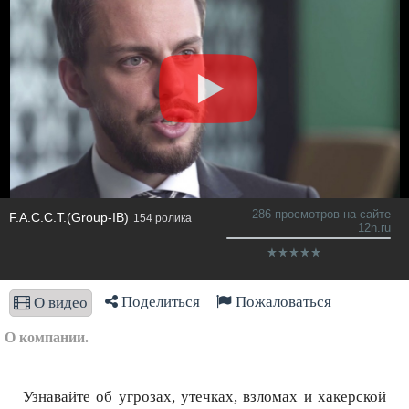
286 просмотров на сайте
F.A.С.С.T.(Group-IB)
154 ролика
12n.ru
Поделиться
Пожаловаться
О видео
О компании.
Узнавайте об угрозах, утечках, взломах и хакерской