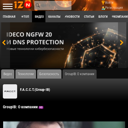
Войти
Регистрация
ГЛАВНАЯ
⭐ТОП
ВИДЕО
КАНАЛЫ
⚡НОВОСТИ
СТАТЬИ
БЛОГИ
◽КОМПАНИ
Видео
Технологии
Безопасность
GroupIB: О компании
F.A.С.С.T.(Group-IB)
GroupIB: О компании
HD