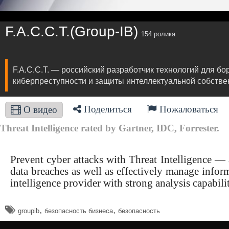
F.A.С.С.T.(Group-IB)
154 ролика
F.A.С.С.T. — российский разработчик технологий для 
киберпреступности и защиты интеллектуальной собствен
Поделиться
Пожаловаться
О видео
Threat Intelligence rated by Gartner, IDC, Forrester.
Prevent cyber attacks with Threat Intelligence — a
data breaches as well as effectively manage inform
intelligence provider with strong analysis capabilit
,
,
groupib
безопасность бизнеса
безопасность