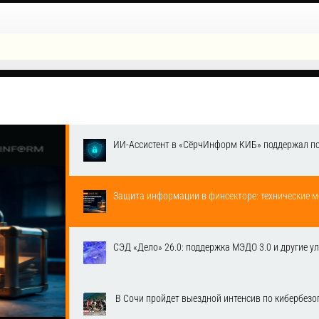
ИИ-Ассистент в «СёрчИнформ КИБ» поддержал п
Защита информации в финсекторе: технические м
СЭД «Дело» 26.0: поддержка МЭДО 3.0 и другие у
​ В Сочи пройдет выездной интенсив по кибербе