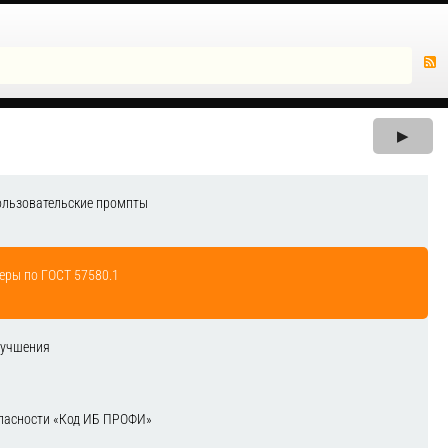
▶
ользовательские промпты
еры по ГОСТ 57580.1
лучшения
зопасности «Код ИБ ПРОФИ»