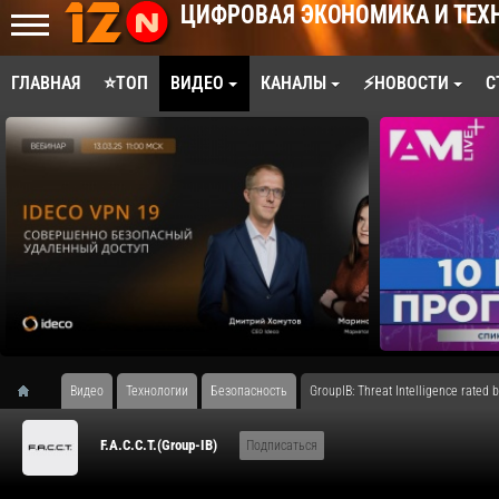
ЦИФРОВАЯ ЭКОНОМИКА И ТЕХ
ГЛАВНАЯ
⭐ТОП
ВИДЕО
КАНАЛЫ
⚡НОВОСТИ
С
Видео
Технологии
Безопасность
GroupIB: Threat Intelligence rated b
F.A.С.С.T.(Group-IB)
Подписаться