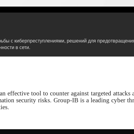
борьбы с киберпреступлениями, решений для предотвращен
ности в сети.
n effective tool to counter against targeted attacks 
ation security risks. Group-IB is a leading cyber thr
ies.