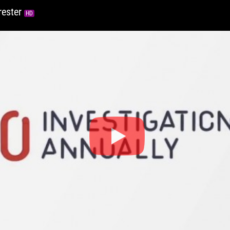
rrester
HD