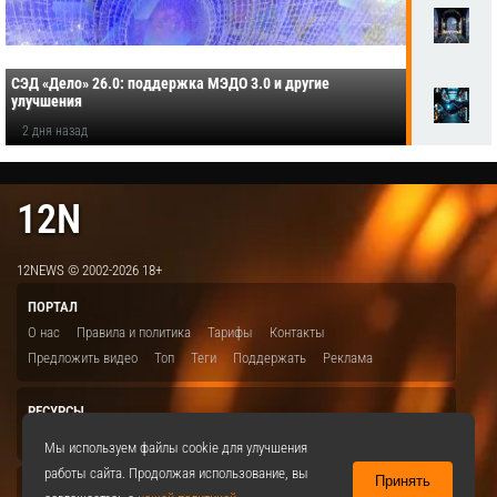
СЭД «Дело» 26.0: поддержка МЭДО 3.0 и другие
улучшения
2 дня назад
12N
12NEWS © 2002-2026 18+
ПОРТАЛ
О нас
Правила и политика
Тарифы
Контакты
Предложить видео
Топ
Теги
Поддержать
Реклама
РЕСУРСЫ
ITBION.RU
12N.RU
EDU.12N
SMART.12N
12NEWS.RU
Мы используем файлы cookie для улучшения
работы сайта. Продолжая использование, вы
Принять
СОЦСЕТИ