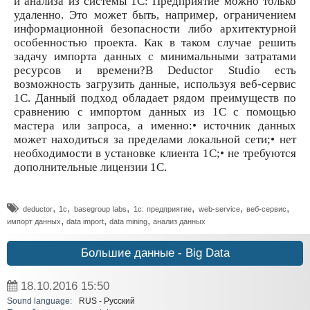
и анализа из системы 1C: Предприятие можно только
удаленно. Это может быть, например, ограничением
информационной безопасности либо архитектурной
особенностью проекта. Как в таком случае решить
задачу импорта данных с минимальными затратами
ресурсов и времени?В Deductor Studio есть
возможность загрузить данные, используя веб-сервис
1С. Данный подход обладает рядом преимуществ по
сравнению с импортом данных из 1С с помощью
мастера или запроса, а именно:• источник данных
может находиться за пределами локальной сети;• нет
необходимости в установке клиента 1С;• не требуются
дополнительные лицензии 1С.
,
,
,
,
,
,
deductor
1c
basegroup labs
1с: предприятие
web-service
веб-сервис
,
,
,
импорт данных
data import
data mining
анализ данных
Большие данные - Big Data
18.10.2016
15:50
Sound language:
RUS - Русский