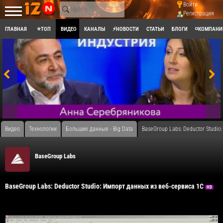
Войти
Регистрация
ГЛАВНАЯ
⭐ТОП
ВИДЕО
КАНАЛЫ
⚡НОВОСТИ
СТАТЬИ
БЛОГИ
◽КОМПАНИ
Видео
Технологии
Большие данные - Big Data
BaseGroup Labs: Deductor Studio
BaseGroup Labs
BaseGroup Labs: Deductor Studio: Импорт данных из веб-сервиса 1С
HD