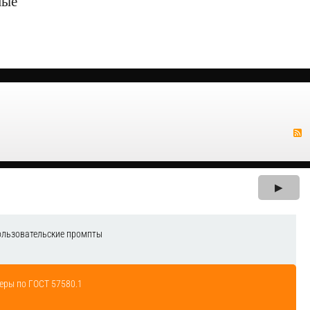
мые
▶
ользовательские промпты
еры по ГОСТ 57580.1