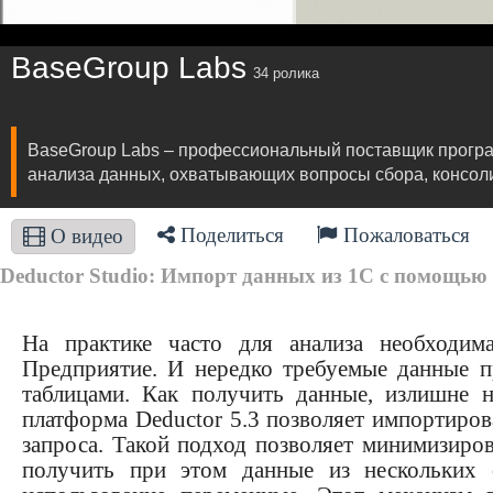
BaseGroup Labs
34 ролика
BaseGroup Labs – профессиональный поставщик програм
анализа данных, охватывающих вопросы сбора, консоли
Поделиться
Пожаловаться
О видео
Deductor Studio: Импорт данных из 1С с помощью 
На практике часто для анализа необходим
Предприятие. И нередко требуемые данные 
таблицами. Как получить данные, излишне 
платформа Deductor 5.3 позволяет импортиро
запроса. Такой подход позволяет минимизиро
получить при этом данные из нескольких 