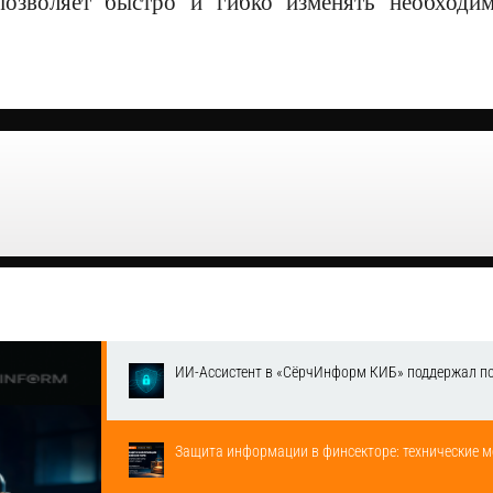
позволяет быстро и гибко изменять необходи
ИИ-Ассистент в «СёрчИнформ КИБ» поддержал п
Защита информации в финсекторе: технические м