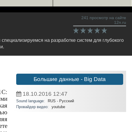
241 просмотр на сайте
12n.ru
специализируемся на разработке систем для глубокого
и.
Большие данные - Big Data
1С:
18.10.2016
12:47
ыми
Sound language:
RUS - Русский
кая
Провайдер видео:
youtube
щью
ляя
ете