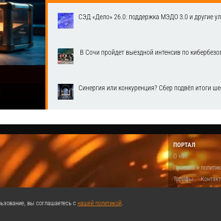
СЭД «Дело» 26.0: поддержка МЭДО 3.0 и другие у
​ В Сочи пройдет выездной интенсив по кибербе
Синергия или конкуренция? Сбер подвёл итоги ш
1
ПОРТАЛ
О нас
Правила и полити
Тарифы
Контак
Предложить виде
Теги
Поддержа
ьзование, вы соглашаетесь с
нашей политикой
.
Реклама