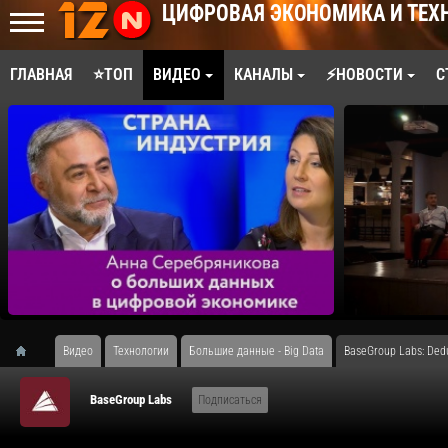
ЦИФРОВАЯ ЭКОНОМИКА И ТЕХ
ГЛАВНАЯ
⭐ТОП
ВИДЕО
КАНАЛЫ
⚡НОВОСТИ
С
Видео
Технологии
Большие данные - Big Data
BaseGroup Labs: Ded
BaseGroup Labs
Подписаться