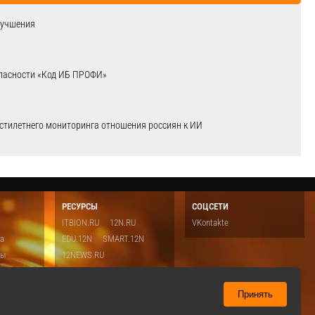
лучшения
зопасности «Код ИБ ПРОФИ»
естилетнего мониторинга отношения россиян к ИИ
РЕСУРСЫ
СОЦСЕТИ
ITBION.RU
12N.RU
VKontakte
ка
EDU.12N
SMART.12N
ты
12NEWS.RU
о
Топ
ть
Принять