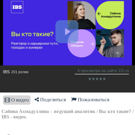
4 просмотра на сайте 12n.ru
IBS
201 ролик
Поделиться
Пожаловаться
О видео
Сабина Ахмадуллина – ведущий аналитик / Вы кто такие? /
IBS - видео.