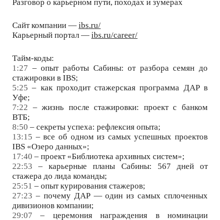
Разговор о карьерном пути, походах и зумерах
Сайт компании —
ibs.ru/
Карьерный портал —
ibs.ru/career/
Тайм-коды:
1:27
– опыт работы Сабины: от разбора семян до
стажировки в IBS;
5:25
– как проходит стажерская программа ДАР в
Уфе;
7:22
– жизнь после стажировки: проект с банком
ВТБ;
8:50
– секреты успеха: рефлексия опыта;
13:15
– все об одном из самых успешных проектов
IBS «Озеро данных»;
17:40
– проект «Библиотека архивных систем»;
22:53
– карьерные планы Сабины: 567 дней от
стажера до лида команды;
25:51
– опыт курирования стажеров;
27:23
– почему ДАР — один из самых сплоченных
дивизионов компании;
29:07
– церемония награждения в номинации