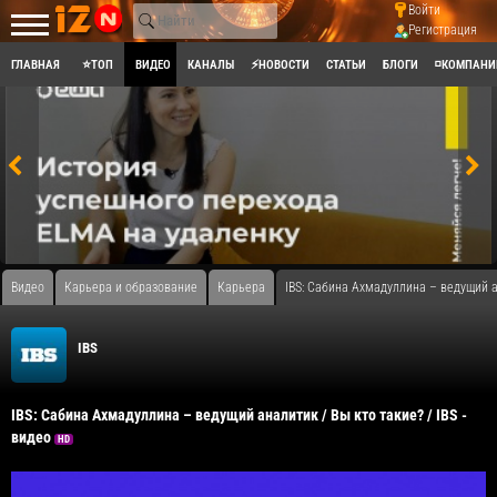
Войти
Регистрация
ГЛАВНАЯ
⭐ТОП
ВИДЕО
КАНАЛЫ
⚡НОВОСТИ
СТАТЬИ
БЛОГИ
◽КОМПАНИ
Видео
Карьера и образование
Карьера
IBS: Сабина Ахмадуллина – ведущий ан
IBS
IBS: Сабина Ахмадуллина – ведущий аналитик / Вы кто такие? / IBS -
видео
HD