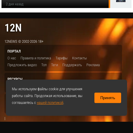
2 дня назад
12N
12NEWS © 2002-2026 18+
ПОРТАЛ
О нас
Правила и политика
Тарифы
Контакты
Предложить видео
Топ
Теги
Поддержать
Реклама
РЕСУРСЫ
ITBION.RU
12N.RU
EDU.12N
SMART.12N
12NEWS.RU
Мы используем файлы cookie для улучшения
работы сайта. Продолжая использование, вы
Принять
СОЦСЕТИ
соглашаетесь с
нашей политикой
.
VKontakte
|