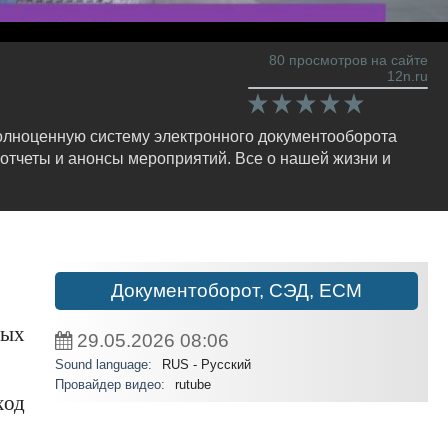
80 просмотров на сайте
12n.ru
полноценную систему электронного документооборота
отчеты и анонсы мероприятий. Все о нашей жизни и
Документоборот, СЭД, ECM
ных
29.05.2026
08:06
Sound language:
RUS - Русский
Провайдер видео:
rutube
ход