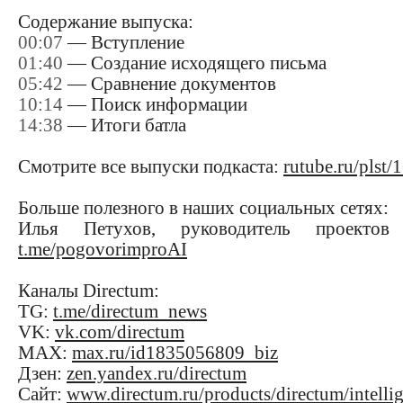
Содержание выпуска:
00:07
— Вступление
01:40
— Создание исходящего письма
05:42
— Сравнение документов
10:14
— Поиск информации
14:38
— Итоги батла
Смотрите все выпуски подкаста:
rutube.ru/plst
Больше полезного в наших социальных сетях:
Илья Петухов, руководитель проектов
t.me/pogovorimproAI
Каналы Directum:
TG:
t.me/directum_news
VK:
vk.com/directum
MAX:
max.ru/id1835056809_biz
Дзен:
zen.yandex.ru/directum
Сайт:
www.directum.ru/products/directum/intelli