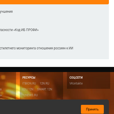
лучшения
зопасности «Код ИБ ПРОФИ»
естилетнего мониторинга отношения россиян к ИИ
РЕСУРСЫ
СОЦСЕТИ
ITBION.RU
12N.RU
VKontakte
ка
EDU.12N
SMART.12N
ты
12NEWS.RU
о
Топ
ть
Принять