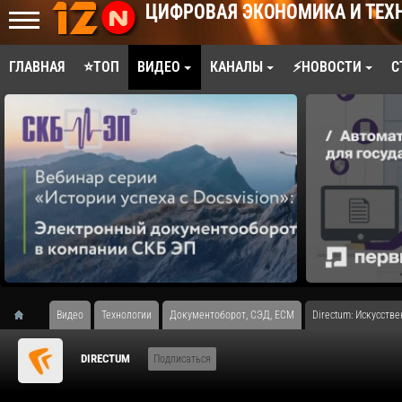
ЦИФРОВАЯ ЭКОНОМИКА И ТЕХ
ГЛАВНАЯ
⭐ТОП
ВИДЕО
КАНАЛЫ
⚡НОВОСТИ
С
Видео
Технологии
Документоборот, СЭД, ECM
Directum: Искусств
DIRECTUM
Подписаться