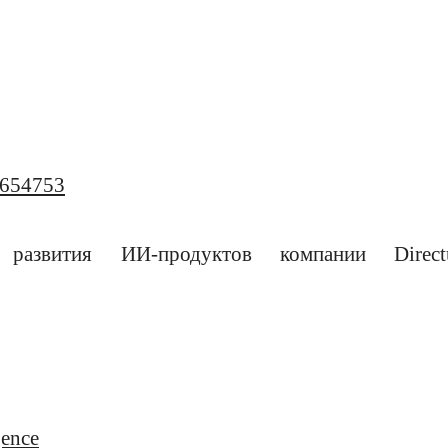
/1654753
 развития ИИ-продуктов компании Direc
gence