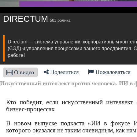
DIRECTUM
503 ролика
Directum — система управления корпоративным контенто
(СЭД) и управления процессами вашего предприятия. С
работе!
Поделиться
Пожаловаться
О видео
Искусственный интеллект против человека. ИИ в ф
Кто победит, если искусственный интеллект
бизнес-процессах.
В новом выпуске подкаста «ИИ в фокусе И
которого оказался не таким очевидным, как нам 