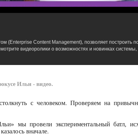
м (Enterprise Content Management), позволяет построить 
мотрите видеоролики о возможностях и новинках системы, 
окусе Ильи - видео.
 столкнуть с человеком. Проверяем на привыч
льи» мы провели экспериментальный батл, ис
казалось вначале.