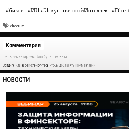
#бизнес #ИИ #ИскусственныйИнтеллект #Direc
directum
Комментарии
Нет комментариев. Ваш будет первым!
Войдите
или
зарегистрируйтесь
чтобы добавлять комментарии
НОВОСТИ