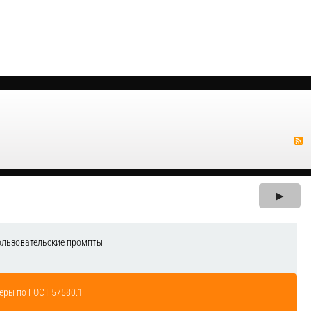
▶
ользовательские промпты
еры по ГОСТ 57580.1