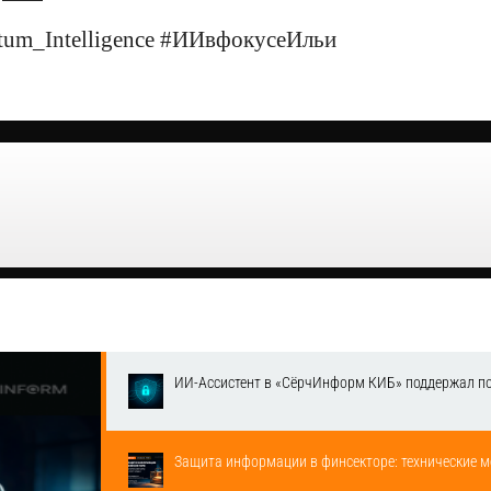
tum_Intelligence #ИИвфокусеИльи
ИИ-Ассистент в «СёрчИнформ КИБ» поддержал п
Защита информации в финсекторе: технические м