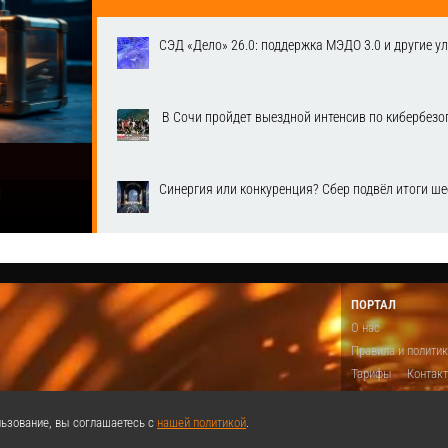
СЭД «Дело» 26.0: поддержка МЭДО 3.0 и другие у
​ В Сочи пройдет выездной интенсив по кибербе
Синергия или конкуренция? Сбер подвёл итоги ш
1
ПОРТАЛ
О нас
Правила и полити
Тарифы
Контак
Предложить виде
Теги
Поддержа
ьзование, вы соглашаетесь с
нашей политикой
.
Реклама