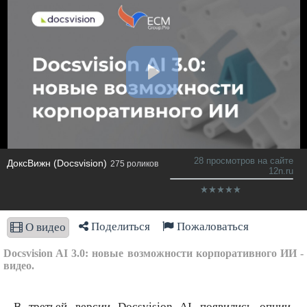
28 просмотров на сайте
ДоксВижн (Docsvision)
275 роликов
12n.ru
Поделиться
Пожаловаться
О видео
Docsvision AI 3.0: новые возможности корпоративного ИИ -
видео.
В третьей версии Docsvision AI появились опции,