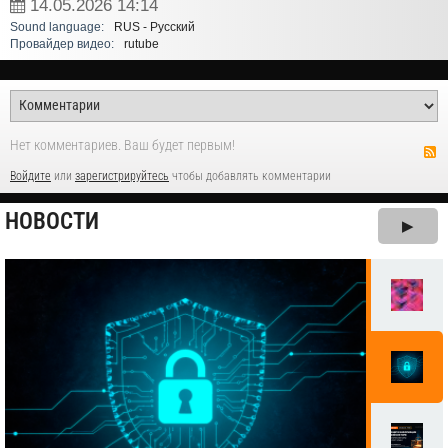
14.05.2026
14:14
Sound language:
RUS - Русский
Провайдер видео:
rutube
Нет комментариев. Ваш будет первым!
Войдите
или
зарегистрируйтесь
чтобы добавлять комментарии
НОВОСТИ
▶