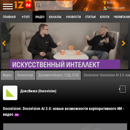
Войти
Регистрация
ГЛАВНАЯ
⭐ТОП
ВИДЕО
КАНАЛЫ
⚡НОВОСТИ
СТАТЬИ
БЛОГИ
◽КОМПАНИ
Видео
Технологии
Документоборот, СЭД, ECM
Docsvision: Docsvision AI 3.0:
1
ДоксВижн (Docsvision)
Docsvision: Docsvision AI 3.0: новые возможности корпоративного ИИ -
видео
HD