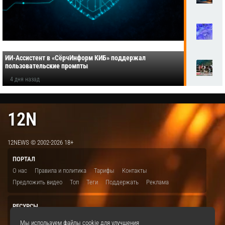
ИИ-Ассистент в «СёрчИнформ КИБ» поддержал
пользовательские промпты
4 дня назад
12N
12NEWS © 2002-2026 18+
ПОРТАЛ
О нас
Правила и политика
Тарифы
Контакты
Предложить видео
Топ
Теги
Поддержать
Реклама
РЕСУРСЫ
ITBION.RU
12N.RU
EDU.12N
SMART.12N
12NEWS.RU
Мы используем файлы cookie для улучшения