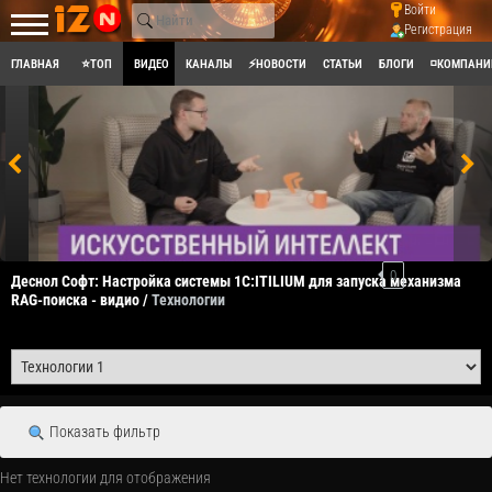
Войти
Регистрация
ГЛАВНАЯ
⭐ТОП
ВИДЕО
КАНАЛЫ
⚡НОВОСТИ
СТАТЬИ
БЛОГИ
◽КОМПАНИ
0
Деснол Со​фт: Настройка системы 1С:ITILIUM для запуска механизма
RAG-поиска - видио /
Технологии
Показать фильтр
Нет технологии для отображения