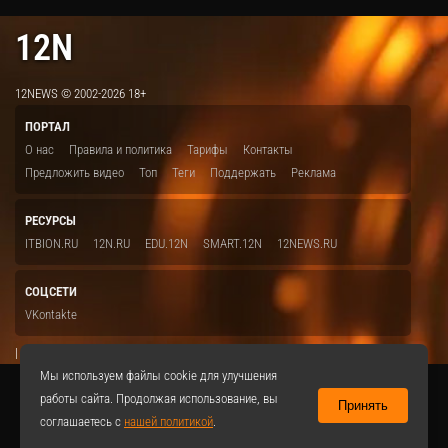
12N
12NEWS © 2002-2026 18+
ПОРТАЛ
О нас
Правила и политика
Тарифы
Контакты
Предложить видео
Топ
Теги
Поддержать
Реклама
РЕСУРСЫ
ITBION.RU
12N.RU
EDU.12N
SMART.12N
12NEWS.RU
СОЦСЕТИ
VKontakte
|
Мы используем файлы cookie для улучшения
работы сайта. Продолжая использование, вы
Принять
соглашаетесь с
нашей политикой
.