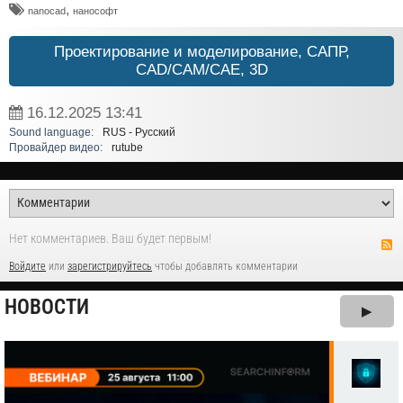
,
nanocad
нанософт
Проектирование и моделирование, САПР,
CAD/CAM/CAE, 3D
16.12.2025
13:41
Sound language:
RUS - Русский
Провайдер видео:
rutube
Нет комментариев. Ваш будет первым!
Войдите
или
зарегистрируйтесь
чтобы добавлять комментарии
НОВОСТИ
▶