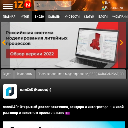
Войти
Регистрация
ГЛАВНАЯ
⭐ТОП
ВИДЕО
КАНАЛЫ
⚡НОВОСТИ
СТАТЬИ
БЛОГИ
◽КОМПАНИ
Видео
Технологии
Проектирование и моделирование, САПР, CAD/CAM/CAE, 3D
nanoCAD (Нанософт)
nanoCAD: Открытый диалог заказчика, вендора и интегратора – живой
разговор о пилотном проекте в nano
HD