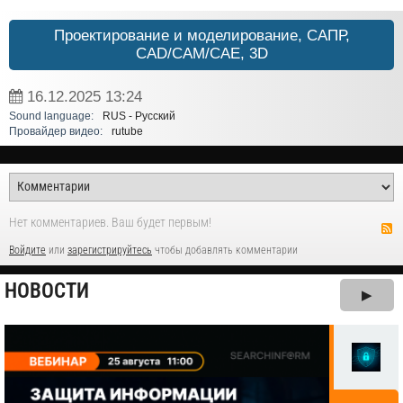
Проектирование и моделирование, САПР,
CAD/CAM/CAE, 3D
16.12.2025
13:24
Sound language:
RUS - Русский
Провайдер видео:
rutube
Нет комментариев. Ваш будет первым!
Войдите
или
зарегистрируйтесь
чтобы добавлять комментарии
НОВОСТИ
▶