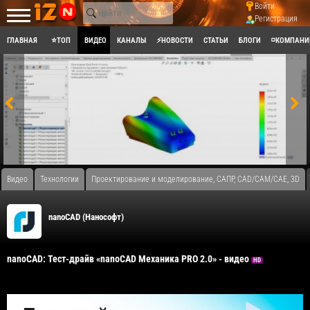
Войти
Регистрация
ГЛАВНАЯ
⭐ТОП
ВИДЕО
КАНАЛЫ
⚡НОВОСТИ
СТАТЬИ
БЛОГИ
◽КОМПАНИ
Видео
Технологии
Проектирование и моделирование, САПР, CAD/CAM/CAE, 3D
nanoCAD (Нанософт)
nanoCAD: Тест-драйв «nanoCAD Механика PRO 2.0» - видео
HD