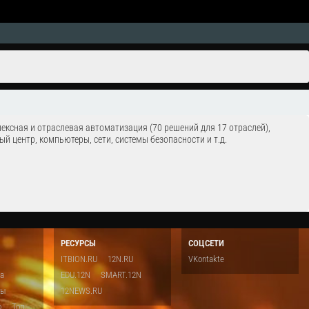
ексная и отраслевая автоматизация (70 решений для 17 отраслей),
й центр, компьютеры, сети, системы безопасности и т.д.
РЕСУРСЫ
СОЦСЕТИ
ITBION.RU
12N.RU
VKontakte
ка
EDU.12N
SMART.12N
ты
12NEWS.RU
о
Топ