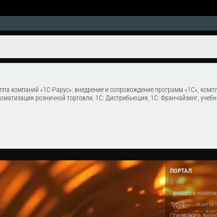
ппа компаний «1С-Рарус»: внедрение и сопровождение программ «1С», компл
оматизация розничной торговли, 1С: Дистрибьюция, 1С: Франчайзинг, учебны
ПОРТАЛ
О нас
Правила и полити
Тарифы
Контак
Предложить виде