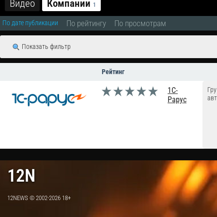
Видео
Компании
1
По рейтингу
По просмотрам
По дате публикации
Показать фильтр
Рейтинг
1C-
Гру
авт
Рарус
12N
12NEWS © 2002-2026 18+