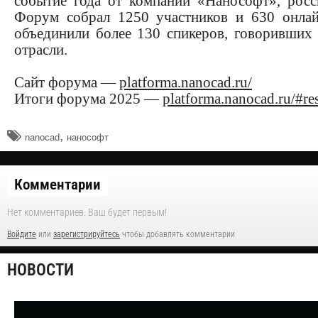
событие года от компании «Нанософт», рос
Форум собрал 1250 участников и 630 онлайн
объединили более 130 спикеров, говоривших
отрасли.
Сайт форума —
platforma.nanocad.ru/
Итоги форума 2025 —
platforma.nanocad.ru/#res
,
nanocad
нанософт
Комментарии
Нет комментариев. Ваш будет первым!
Войдите
или
зарегистрируйтесь
чтобы добавлять комментарии
НОВОСТИ