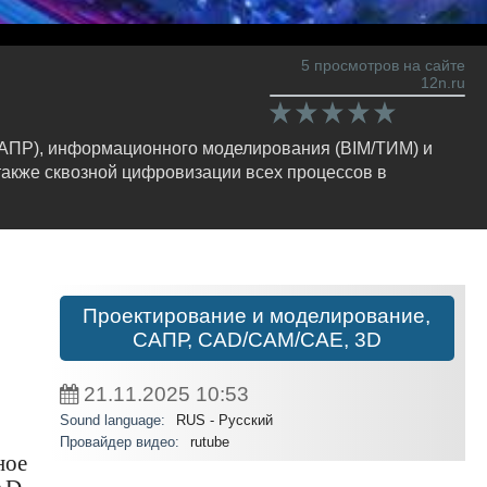
5 просмотров на сайте
12n.ru
САПР), информационного моделирования (BIM/ТИМ) и
также сквозной цифровизации всех процессов в
Проектирование и моделирование,
САПР, CAD/CAM/CAE, 3D
21.11.2025
10:53
Sound language:
RUS - Русский
Провайдер видео:
rutube
ное