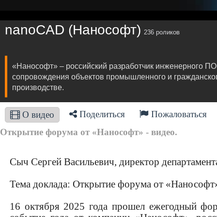
nanoCAD (Нанософт)
236 роликов
«Нанософт» – российский разработчик инженерного ПО
сопровождения объектов промышленного и гражданского 
производстве.
Поделиться
Пожаловаться
О видео
Открытие форума от «Нанософт» - видео.
Сыч Сергей Васильевич, директор департамен
Тема доклада: Открытие форума от «Нанософт
16 октября 2025 года прошел ежегодный 