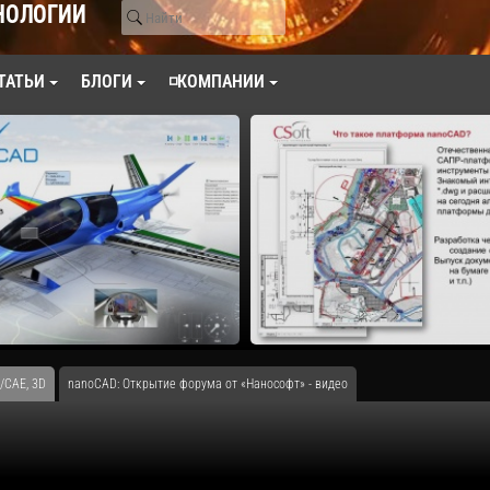
НОЛОГИИ
ТАТЬИ
БЛОГИ
◽КОМПАНИИ
/CAE, 3D
nanoCAD: Открытие форума от «Нанософт» - видео