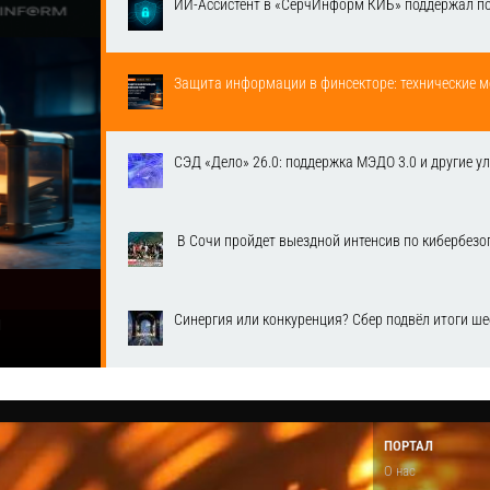
ИИ-Ассистент в «СёрчИнформ КИБ» поддержал п
Защита информации в финсекторе: технические м
СЭД «Дело» 26.0: поддержка МЭДО 3.0 и другие у
​ В Сочи пройдет выездной интенсив по кибербе
Синергия или конкуренция? Сбер подвёл итоги ш
1
ПОРТАЛ
О нас