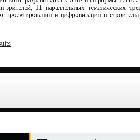
сийского разработчика САПР-платформы nanoC
-зрителей; 11 параллельных тематических тре
 о проектировании и цифровизации в строитель
ults