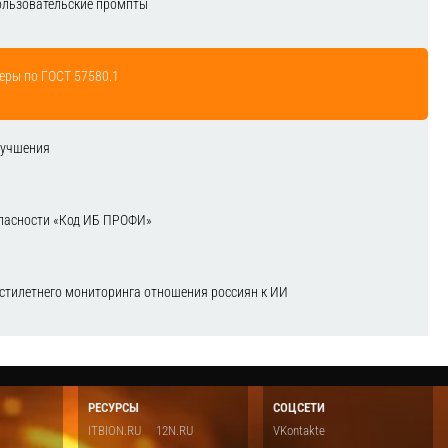
ользовательские промпты
еры по ГОСТ 57580.1
лучшения
зопасности «Код ИБ ПРОФИ»
естилетнего мониторинга отношения россиян к ИИ
РЕСУРСЫ
СОЦСЕТИ
ITBION.RU
12N.RU
VKontakte