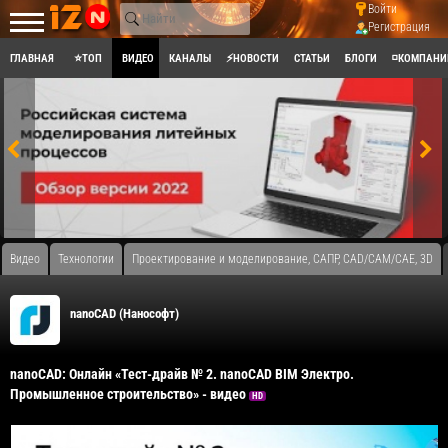
Войти
Регистрация
ГЛАВНАЯ
⭐ТОП
ВИДЕО
КАНАЛЫ
⚡НОВОСТИ
СТАТЬИ
БЛОГИ
◽КОМПАНИ
Видео
Технологии
Проектирование и моделирование, САПР, CAD/CAM/CAE, 3D
nanoCAD (Нанософт)
nanoCAD: Онлайн «Тест-драйв № 2. nanoCAD BIM Электро.
Промышленное строительство» - видео
HD