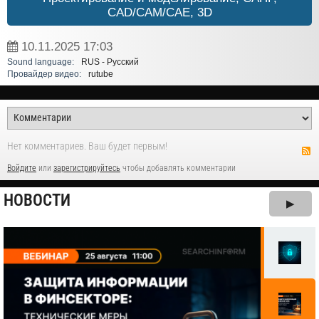
CAD/CAM/CAE, 3D
10.11.2025
17:03
Sound language:
RUS - Русский
Провайдер видео:
rutube
Нет комментариев. Ваш будет первым!
Войдите
или
зарегистрируйтесь
чтобы добавлять комментарии
НОВОСТИ
▶