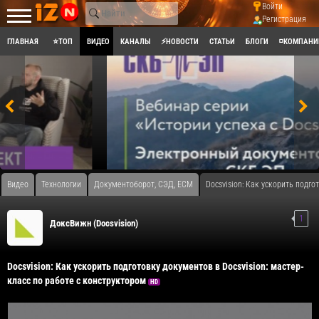
Войти
Регистрация
ГЛАВНАЯ
⭐ТОП
ВИДЕО
КАНАЛЫ
⚡НОВОСТИ
СТАТЬИ
БЛОГИ
◽КОМПАНИ
Видео
Технологии
Документоборот, СЭД, ECM
Docsvision: Как ускорить подго
1
ДоксВижн (Docsvision)
Docsvision: Как ускорить подготовку документов в Docsvision: мастер-
класс по работе с конструктором
HD