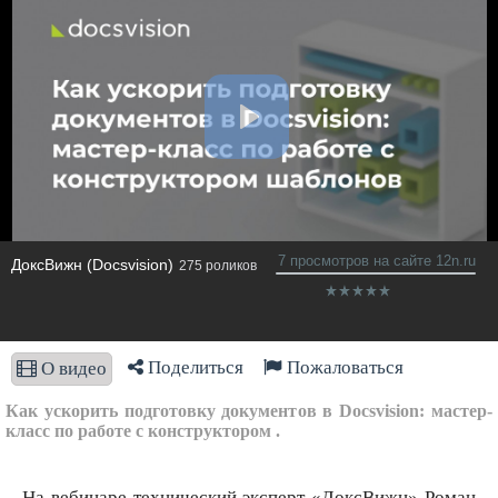
7 просмотров на сайте 12n.ru
ДоксВижн (Docsvision)
275 роликов
Поделиться
Пожаловаться
О видео
Как ускорить подготовку документов в Docsvision: мастер-
класс по работе с конструктором .
На вебинаре технический эксперт «ДоксВижн» Роман