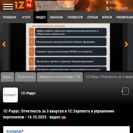
Войти
Регистрация
ГЛАВНАЯ
⭐ТОП
ВИДЕО
КАНАЛЫ
⚡НОВОСТИ
СТАТЬИ
БЛОГИ
◽КОМПАНИ
Видео
Технологии
Финансы и бухгалтерия, FIN
1С-Рарус: Отчетность за 3 квар
2
1C-Рарус
1С-Рарус: Отчетность за 3 квартал в 1С:Зарплата и управление
персоналом - 14.10.2025 - видео
HD