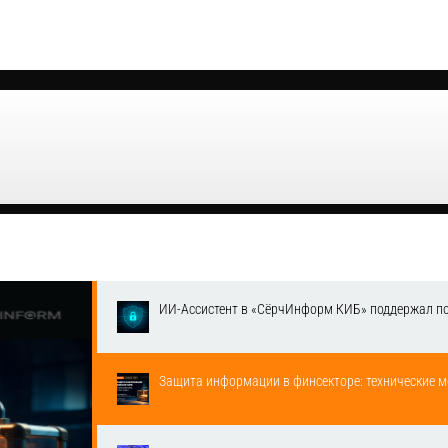
ИИ-Ассистент в «СёрчИнформ КИБ» поддержал п
Защита информации в финсекторе: технические м