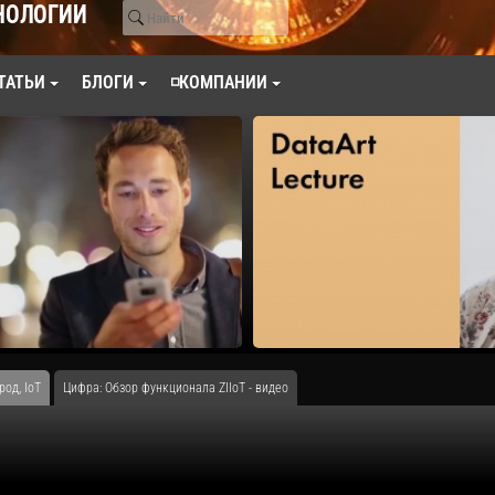
НОЛОГИИ
ТАТЬИ
БЛОГИ
◽КОМПАНИИ
од, IoT
Цифра: Обзор функционала ZIIоT - видео