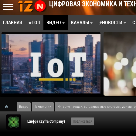
ЦИФРОВАЯ ЭКОНОМИКА И ТЕХ
ГЛАВНАЯ
⭐ТОП
ВИДЕО
КАНАЛЫ
⚡НОВОСТИ
С
Видео
Технологии
Интернет вещей, встраиваемые системы, умный гор
Цифра (Zyfra Company)
Подписаться