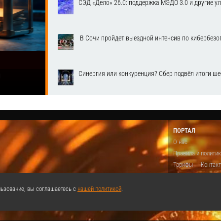
СЭД «Дело» 26.0: поддержка МЭДО 3.0 и другие у
​ В Сочи пройдет выездной интенсив по кибербе
Синергия или конкуренция? Сбер подвёл итоги ш
1
ПОРТАЛ
О нас
Правила и полити
Тарифы
Контак
Предложить виде
Теги
Поддержа
ьзование, вы соглашаетесь с
нашей политикой
.
Реклама
|