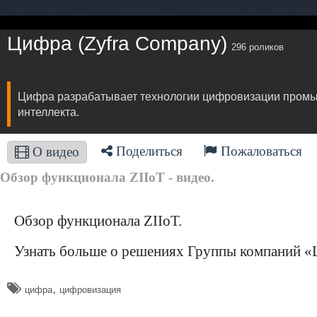
Цифра (Zyfra Company)
296 роликов
​Цифра разрабатывает технологии цифровизации промыш
интеллекта.
Поделиться
Пожаловаться
О видео
Обзор функционала ZIIоT - видео.
Обзор функционала ZIIоT.
Узнать больше о решениях Группы компаний 
,
​цифра
цифровизация