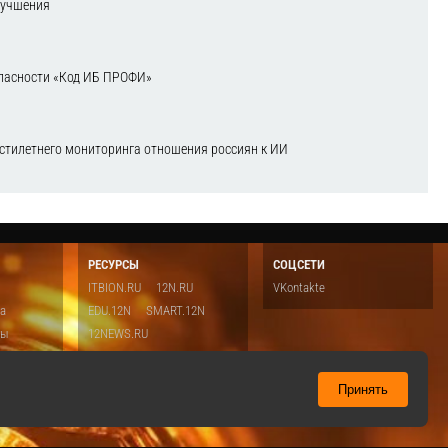
лучшения
зопасности «Код ИБ ПРОФИ»
естилетнего мониторинга отношения россиян к ИИ
РЕСУРСЫ
СОЦСЕТИ
ITBION.RU
12N.RU
VKontakte
ка
EDU.12N
SMART.12N
ты
12NEWS.RU
о
Топ
ть
Принять