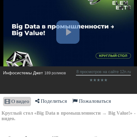
8 просмотров на сайте 12n.ru
Инфосистемы Джет
189 роликов
Поделиться
Пожаловаться
О видео
Круглый стол «Big Data в промышленности → Big Value!» -
видео.