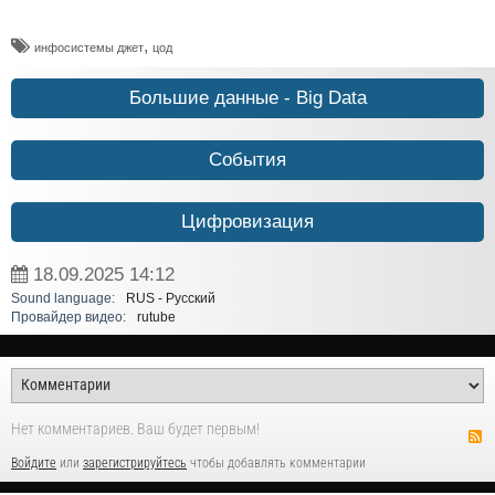
,
инфосистемы джет
цод
Большие данные - Big Data
События
Цифровизация
18.09.2025
14:12
Sound language:
RUS - Русский
Провайдер видео:
rutube
Нет комментариев. Ваш будет первым!
Войдите
или
зарегистрируйтесь
чтобы добавлять комментарии