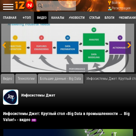
Войти
Регистрация
ГЛАВНАЯ
⭐ТОП
ВИДЕО
КАНАЛЫ
⚡НОВОСТИ
СТАТЬИ
БЛОГИ
◽КОМПАНИ
Видео
Технологии
Большие данные - Big Data
Инфосистемы Джет: Круглый сто
Инфосистемы Джет
Инфосистемы Джет: Круглый стол «Big Data в промышленности → Big
Value!» - видео
HD