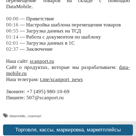
перемещение товаров на складе с помощью
DataMobile.
00:00
— Приветствие
00:16
— Настройка шаблона перемещения товаров
00:55
— Загрузка данных на ТСД
01:14
— Работа с документом по шаблону
02:01
— Загрузка данных в 1С
02:37
— Заключение
Наш сайт:
scanport.ru
Сайт о продуктах, которые мы разрабатываем:
data-
mobile.ru
Наш телеграм:
t.me/scanport_news
Звоните: +7 (495) 980-10-69
Пишите: 507@scanport.ru
,
datamobile
сканпорт
Торговля, кассы, маркировка, маркетплейсы