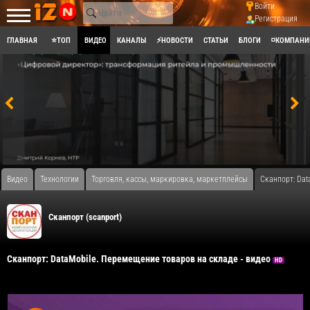
Войти
Регистрация
ГЛАВНАЯ
⭐ТОП
ВИДЕО
КАНАЛЫ
⚡НОВОСТИ
СТАТЬИ
БЛОГИ
◽КОМПАНИ
Видео
Технологии
Торговля, кассы, маркировка, маркетплейсы
Сканпорт: Dat
Сканпорт (scanport)
Сканпорт: DataMobile. Перемещение товаров на складе - видео
HD