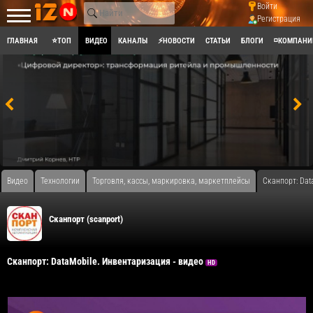
Войти
Регистрация
ГЛАВНАЯ
⭐ТОП
ВИДЕО
КАНАЛЫ
⚡НОВОСТИ
СТАТЬИ
БЛОГИ
◽КОМПАНИ
Видео
Технологии
Торговля, кассы, маркировка, маркетплейсы
Сканпорт: Dat
Сканпорт (scanport)
Сканпорт: DataMobile. Инвентаризация - видео
HD