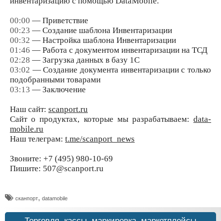
инвентаризацию с помощью DataMobile.
00:00
— Приветствие
00:23
— Создание шаблона Инвентаризации
00:32
— Настройка шаблона Инвентаризации
01:46
— Работа с документом инвентаризации на ТСД
02:28
— Загрузка данных в базу 1С
03:02
— Создание документа инвентаризации с только
подобранными товарами
03:13
— Заключение
Наш сайт:
scanport.ru
Сайт о продуктах, которые мы разрабатываем:
data-
mobile.ru
Наш телеграм:
t.me/scanport_news
Звоните: +7 (495) 980-10-69
Пишите: 507@scanport.ru
,
сканпорт
datamobile
Торговля, кассы, маркировка, маркетплейсы