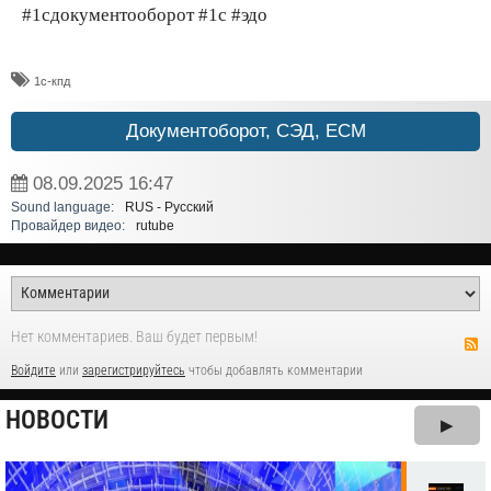
#1сдокументооборот #1с #эдо
1с-кпд
Документоборот, СЭД, ECM
08.09.2025
16:47
Sound language:
RUS - Русский
Провайдер видео:
rutube
Нет комментариев. Ваш будет первым!
Войдите
или
зарегистрируйтесь
чтобы добавлять комментарии
НОВОСТИ
▶