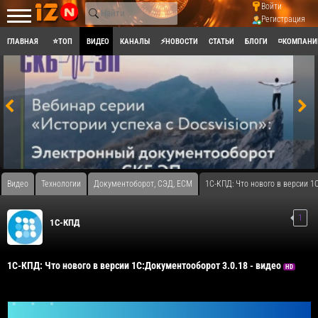
Войти
Регистрация
ГЛАВНАЯ
⭐ТОП
ВИДЕО
КАНАЛЫ
⚡НОВОСТИ
СТАТЬИ
БЛОГИ
◽КОМПАНИ
Видео
Технологии
Документоборот, СЭД, ECM
1С-КПД: Что нового в версии 1
1
1С-КПД
1С-КПД: Что нового в версии 1С:Документооборот 3.0.18 - видео
HD