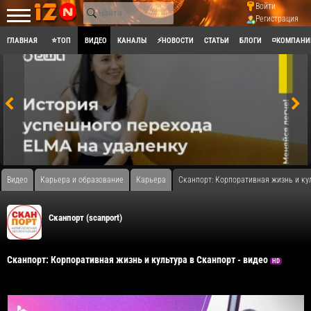
Войти
Регистрация
ГЛАВНАЯ
⭐ТОП
ВИДЕО
КАНАЛЫ
⚡НОВОСТИ
СТАТЬИ
БЛОГИ
◽КОМПАНИ
Видео
Карьера и образование
Карьера
Сканпорт: Корпоративная жизнь и кул
Сканпорт (scanport)
Сканпорт: Корпоративная жизнь и культура в Сканпорт - видео
HD