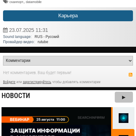
,
сканпорт
datamobile
Карьера
23.07.2025
11:31
Sound language:
RUS - Русский
Провайдер видео:
rutube
Нет комментариев. Ваш будет первым!
Войдите
или
зарегистрируйтесь
чтобы добавлять комментарии
НОВОСТИ
▶