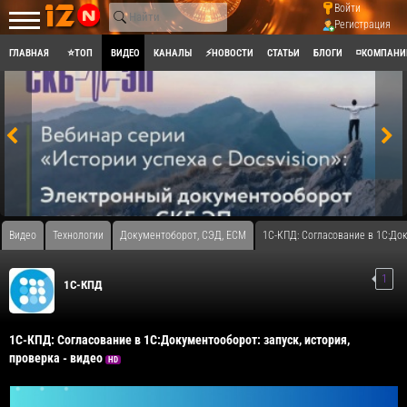
Войти
Регистрация
ГЛАВНАЯ
⭐ТОП
ВИДЕО
КАНАЛЫ
⚡НОВОСТИ
СТАТЬИ
БЛОГИ
◽КОМПАНИ
Видео
Технологии
Документоборот, СЭД, ECM
1С-КПД: Согласование в 1С:Док
1
1С-КПД
1С-КПД: Согласование в 1С:Документооборот: запуск, история,
проверка - видео
HD