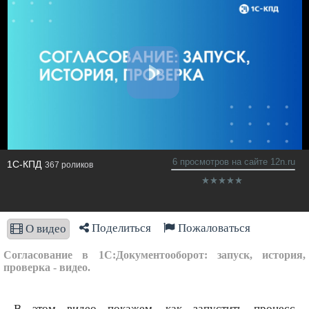
6 просмотров на сайте 12n.ru
1С-КПД
367 роликов
Поделиться
Пожаловаться
О видео
Согласование в 1С:Документооборот: запуск, история,
проверка - видео.
В этом видео покажем, как запустить процесс