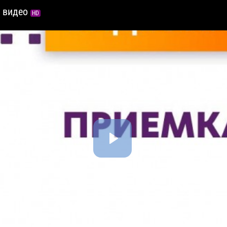
- видео
HD