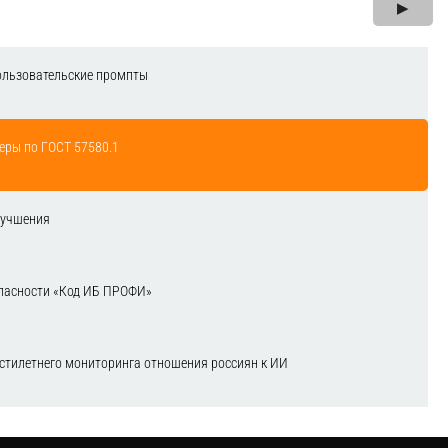
▶
ользовательские промпты
еры по ГОСТ 57580.1
лучшения
зопасности «Код ИБ ПРОФИ»
естилетнего мониторинга отношения россиян к ИИ