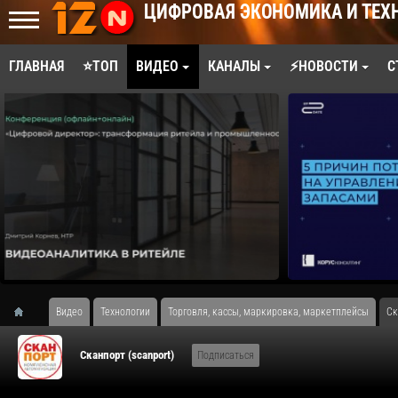
ЦИФРОВАЯ ЭКОНОМИКА И ТЕХ
ГЛАВНАЯ
⭐ТОП
ВИДЕО
КАНАЛЫ
⚡НОВОСТИ
С
Видео
Технологии
Торговля, кассы, маркировка, маркетплейсы
Ск
Сканпорт (scanport)
Подписаться