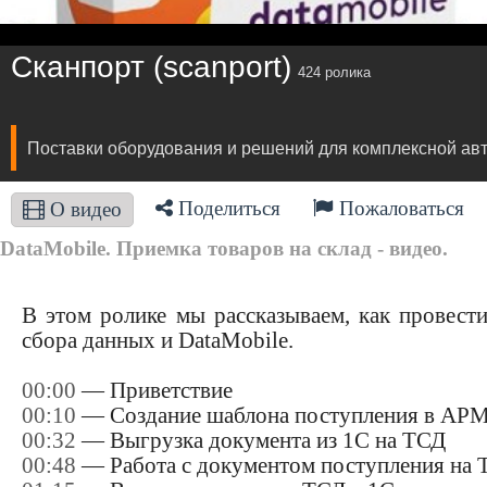
Сканпорт (scanport)
424 ролика
Поставки оборудования и решений для комплексной авто
Поделиться
Пожаловаться
О видео
DataMobile. Приемка товаров на склад - видео.
В этом ролике мы рассказываем, как провест
сбора данных и DataMobile.
00:00
— Приветствие
00:10
— Создание шаблона поступления в АРМ
00:32
— Выгрузка документа из 1С на ТСД
00:48
— Работа с документом поступления на