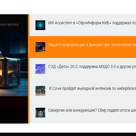
ИИ-Ассистент в «СёрчИнформ КИБ» поддержал п
Защита информации в финсекторе: технические м
СЭД «Дело» 26.0: поддержка МЭДО 3.0 и другие у
​ В Сочи пройдет выездной интенсив по кибербе
Синергия или конкуренция? Сбер подвёл итоги ш
1