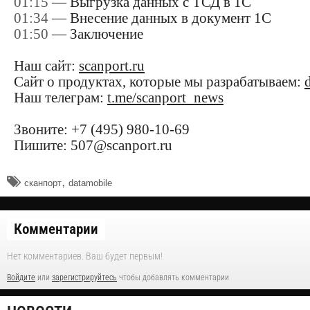
01:15
— Выгрузка данных с ТСД в 1С
01:34
— Внесение данных в документ 1С
01:50
— Заключение
Наш сайт:
scanport.ru
Сайт о продуктах, которые мы разрабатываем:
Наш телеграм:
t.me/scanport_news
Звоните: +7 (495) 980-10-69
Пишите: 507@scanport.ru
,
сканпорт
datamobile
Комментарии
Нет комментариев. Ваш будет первым!
Войдите
или
зарегистрируйтесь
чтобы добавлять комментарии