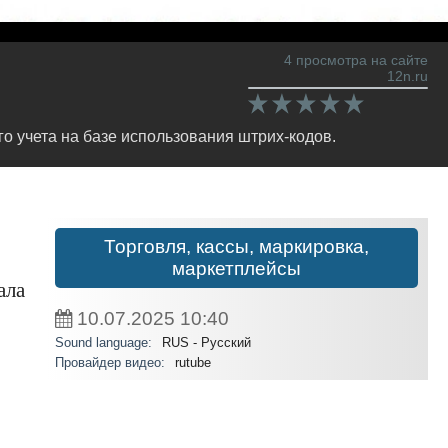
4 просмотра на сайте
12n.ru
о учета на базе использования штрих-кодов.
Торговля, кассы, маркировка,
маркетплейсы
ала
10.07.2025
10:40
Sound language:
RUS - Русский
Провайдер видео:
rutube